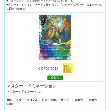
■【使用コスト】君の場のカードのソウル１枚を捨てる。
■君のライフを＋１し、カード２枚を引く。「スタービリーバー」は１ターンに
１回だけ使える。
X-CP02/0019
マスター・ドミネーション
マスター・ドミネーション
魔法
｜
スタードラゴンW
｜
ドロー, 強化
｜
サイズ -
｜
攻撃力 -
｜
打撃力 -
｜
防御力 -