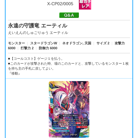
X-CP02/0005
永遠の守護竜 エーティル
えいえんのしゅごりゅう エーティル
モンスター
｜
スタードラゴンW
｜
ネオドラゴン, 天国
｜
サイズ 2
｜
攻撃力
6000
｜
打撃力 2
｜
防御力 6000
■【コールコスト】ゲージ１を払う。
■このカードが攻撃された時、場のこのカードと、攻撃しているモンスター１枚
を持ち主の手札に戻してよい。
『移動』