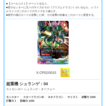
■【コールコスト】ゲージ１を払う。
■君のセンターに元々のサイズが３の《プリズムドラゴン》がいるなら、レフト
かライトのこのカードのサイズを３減らす。
■相手の場のカードが攻撃した時、その攻撃の対象をこのカードに変更する。
X-CP02/0015
超重機 シュランゲ：04
ストロンガー シュランゲ：オーフォー
モンスター
｜
スタードラゴンW
｜
ネオドラゴン
｜
サイズ 1
｜
攻撃力 1000
｜
打撃力 1
｜
防御力 1000