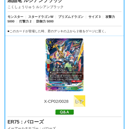
黒晶竜 ルシアンブラック
こくしょうりゅう ルシアンブラック
モンスター
｜
スタードラゴンW
｜
プリズムドラゴン
｜
サイズ 3
｜
攻撃力
5000
｜
打撃力 2
｜
防御力 5000
■このカードが登場した時、君のデッキの上から２枚をゲージに置く。
X-CP02/0028
ER75：バローズ
イーアールナナゴー：バローズ