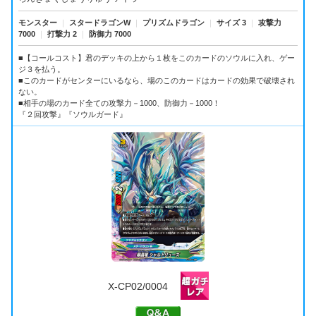
モンスター
｜
スタードラゴンW
｜
プリズムドラゴン
｜
サイズ 3
｜
攻撃力
7000
｜
打撃力 2
｜
防御力 7000
■【コールコスト】君のデッキの上から１枚をこのカードのソウルに入れ、ゲー
ジ３を払う。
■このカードがセンターにいるなら、場のこのカードはカードの効果で破壊され
ない。
■相手の場のカード全ての攻撃力－1000、防御力－1000！
『２回攻撃』『ソウルガード』
X-CP02/0004