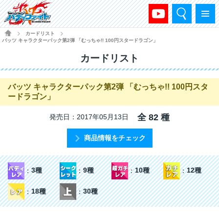
検索
メニュー
HOME
カードリスト
>
>
バッツ キャラクターパック第2弾 「むっちゃ!! 100円スタードラゴン」
カードリスト
バッツ キャラクターパック第2弾 「むっちゃ!! 100円スタ
ードラゴン」
全 82 種
発売日：2017年05月13日
商品情報をチェック
3種
9種
10種
12種
18種
30種