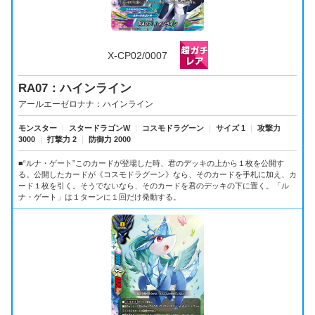
X-CP02/0007
RA07：ハインライン
アールエーゼロナナ：ハインライン
モンスター
｜
スタードラゴンW
｜
コスモドラグーン
｜
サイズ 1
｜
攻撃力
3000
｜
打撃力 2
｜
防御力 2000
■“ルナ・ゲート”このカードが登場した時、君のデッキの上から１枚を公開す
る。公開したカードが《コスモドラグーン》なら、そのカードを手札に加え、カ
ード１枚を引く。そうでないなら、そのカードを君のデッキの下に置く。「ル
ナ・ゲート」は１ターンに１回だけ発動する。