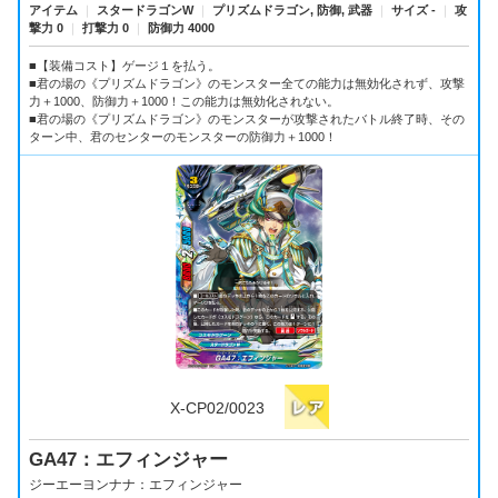
アイテム
｜
スタードラゴンW
｜
プリズムドラゴン, 防御, 武器
｜
サイズ -
｜
攻
撃力 0
｜
打撃力 0
｜
防御力 4000
■【装備コスト】ゲージ１を払う。
■君の場の《プリズムドラゴン》のモンスター全ての能力は無効化されず、攻撃
力＋1000、防御力＋1000！この能力は無効化されない。
■君の場の《プリズムドラゴン》のモンスターが攻撃されたバトル終了時、その
ターン中、君のセンターのモンスターの防御力＋1000！
X-CP02/0023
GA47：エフィンジャー
ジーエーヨンナナ：エフィンジャー