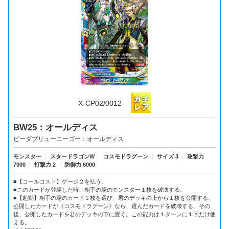
X-CP02/0012
BW25：オールディス
ビーダブリューニーゴー：オールディス
モンスター
｜
スタードラゴンW
｜
コスモドラグーン
｜
サイズ 3
｜
攻撃力
7000
｜
打撃力 2
｜
防御力 6000
■【コールコスト】ゲージ２を払う。
■このカードが登場した時、相手の場のモンスター１枚を破壊する。
■【起動】相手の場のカード１枚を選び、君のデッキの上から１枚を公開する。
公開したカードが《コスモドラグーン》なら、選んだカードを破壊する。その
後、公開したカードを君のデッキの下に置く。この能力は１ターンに１回だけ使
える。