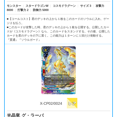
モンスター
｜
スタードラゴンW
｜
コスモドラグーン
｜
サイズ 3
｜
攻撃力
8000
｜
打撃力 2
｜
防御力 5000
■【コールコスト】君のデッキの上から１枚をこのカードのソウルに入れ、ゲー
ジ２を払う。
■このカードが攻撃した時、君のデッキの上から１枚を公開する。公開したカー
ドが《コスモドラグーン》なら、このカードをスタンドする。その後、公開した
カードを君のデッキの下に置く。この能力は１ターンに１回だけ発動する。
『貫通』『ソウルガード』
X-CP02/0024
光晶竜 グ・ラーパ