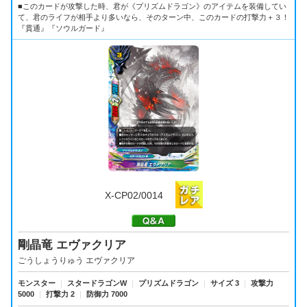
■このカードが攻撃した時、君が《プリズムドラゴン》のアイテムを装備してい
て、君のライフが相手より多いなら、そのターン中、このカードの打撃力＋３！
『貫通』『ソウルガード』
X-CP02/0014
剛晶竜 エヴァクリア
ごうしょうりゅう エヴァクリア
モンスター
｜
スタードラゴンW
｜
プリズムドラゴン
｜
サイズ 3
｜
攻撃力
5000
｜
打撃力 2
｜
防御力 7000