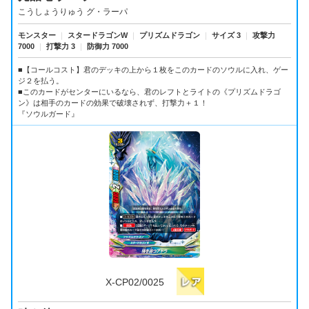
こうしょうりゅう グ・ラーパ
モンスター
｜
スタードラゴンW
｜
プリズムドラゴン
｜
サイズ 3
｜
攻撃力
7000
｜
打撃力 3
｜
防御力 7000
■【コールコスト】君のデッキの上から１枚をこのカードのソウルに入れ、ゲー
ジ２を払う。
■このカードがセンターにいるなら、君のレフトとライトの《プリズムドラゴ
ン》は相手のカードの効果で破壊されず、打撃力＋１！
『ソウルガード』
X-CP02/0025