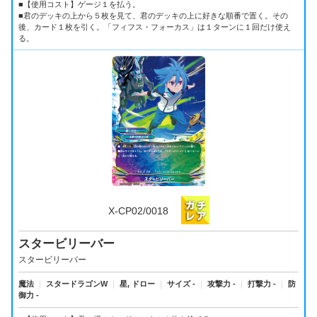
■【使用コスト】ゲージ１を払う。
■君のデッキの上から５枚を見て、君のデッキの上に好きな順番で置く。その
後、カード１枚を引く。「フィフス・フォーカス」は１ターンに１回だけ使え
る。
X-CP02/0018
スタービリーバー
スタービリーバー
魔法
｜
スタードラゴンW
｜
星, ドロー
｜
サイズ -
｜
攻撃力 -
｜
打撃力 -
｜
防
御力 -