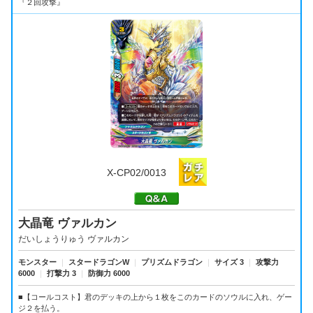
『２回攻撃』
X-CP02/0013
大晶竜 ヴァルカン
だいしょうりゅう ヴァルカン
モンスター
｜
スタードラゴンW
｜
プリズムドラゴン
｜
サイズ 3
｜
攻撃力
6000
｜
打撃力 3
｜
防御力 6000
■【コールコスト】君のデッキの上から１枚をこのカードのソウルに入れ、ゲー
ジ２を払う。