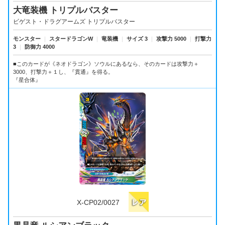
大竜装機 トリプルバスター
ビゲスト・ドラグアームズ トリプルバスター
モンスター
｜
スタードラゴンW
｜
竜装機
｜
サイズ 3
｜
攻撃力 5000
｜
打撃力
3
｜
防御力 4000
■このカードが《ネオドラゴン》ソウルにあるなら、そのカードは攻撃力＋
3000、打撃力＋１し、『貫通』を得る。
『星合体』
X-CP02/0027