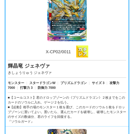
X-CP02/0011
輝晶竜 ジェネヴァ
きしょうりゅう ジェネヴァ
モンスター
｜
スタードラゴンW
｜
プリズムドラゴン
｜
サイズ 3
｜
攻撃力
7000
｜
打撃力 3
｜
防御力 7000
■【コールコスト】君のドロップゾーンの《プリズムドラゴン》２枚までをこの
カードのソウルに入れ、ゲージ２を払う。
■【起動】相手の場のモンスター１枚を選び、このカードのソウル１枚をドロッ
プゾーンに置いてよい。置いたら、選んだカードを破壊し、破壊したモンスター
のサイズの数値分、君のライフを回復する。
『ソウルガード』