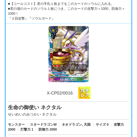
■【コールコスト】君の手札１枚までをこのカードのソウルに入れる。
■君の場のカードのソウル１枚につき、このカードの攻撃力＋1000、防御力＋
1000！
『２回攻撃』『ソウルガード』
X-CP02/0016
生命の御使い ネクタル
せいめいのみつかい ネクタル
モンスター
｜
スタードラゴンW
｜
ネオドラゴン, 天国
｜
サイズ 0
｜
攻撃力
2000
｜
打撃力 1
｜
防御力 2000