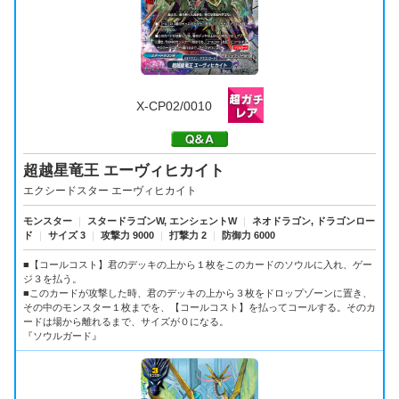
X-CP02/0010
超越星竜王 エーヴィヒカイト
エクシードスター エーヴィヒカイト
モンスター
｜
スタードラゴンW, エンシェントW
｜
ネオドラゴン, ドラゴンロー
ド
｜
サイズ 3
｜
攻撃力 9000
｜
打撃力 2
｜
防御力 6000
■【コールコスト】君のデッキの上から１枚をこのカードのソウルに入れ、ゲー
ジ３を払う。
■このカードが攻撃した時、君のデッキの上から３枚をドロップゾーンに置き、
その中のモンスター１枚までを、【コールコスト】を払ってコールする。そのカ
ードは場から離れるまで、サイズが０になる。
『ソウルガード』