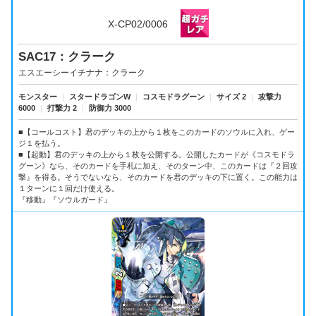
X-CP02/0006
SAC17：クラーク
エスエーシーイチナナ：クラーク
モンスター
｜
スタードラゴンW
｜
コスモドラグーン
｜
サイズ 2
｜
攻撃力
6000
｜
打撃力 2
｜
防御力 3000
■【コールコスト】君のデッキの上から１枚をこのカードのソウルに入れ、ゲー
ジ１を払う。
■【起動】君のデッキの上から１枚を公開する。公開したカードが《コスモドラ
グーン》なら、そのカードを手札に加え、そのターン中、このカードは『２回攻
撃』を得る。そうでないなら、そのカードを君のデッキの下に置く。この能力は
１ターンに１回だけ使える。
『移動』『ソウルガード』