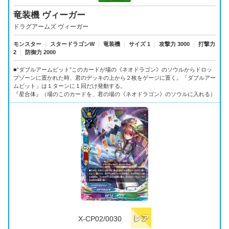
竜装機 ヴィーガー
ドラグアームズ ヴィーガー
モンスター
｜
スタードラゴンW
｜
竜装機
｜
サイズ 1
｜
攻撃力 3000
｜
打撃力
2
｜
防御力 2000
■“ダブルアームビット”このカードが場の《ネオドラゴン》のソウルからドロッ
プゾーンに置かれた時、君のデッキの上から２枚をゲージに置く。「ダブルアー
ムビット」は１ターンに１回だけ発動する。
『星合体』（場のこのカードを、君の場の《ネオドラゴン》のソウルに入れる）
X-CP02/0030