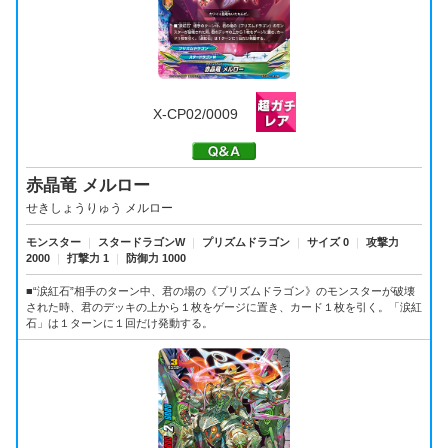
X-CP02/0009
赤晶竜 メルロー
せきしょうりゅう メルロー
モンスター
｜
スタードラゴンW
｜
プリズムドラゴン
｜
サイズ 0
｜
攻撃力
2000
｜
打撃力 1
｜
防御力 1000
■“涙紅石”相手のターン中、君の場の《プリズムドラゴン》のモンスターが破壊
された時、君のデッキの上から１枚をゲージに置き、カード１枚を引く。「涙紅
石」は１ターンに１回だけ発動する。