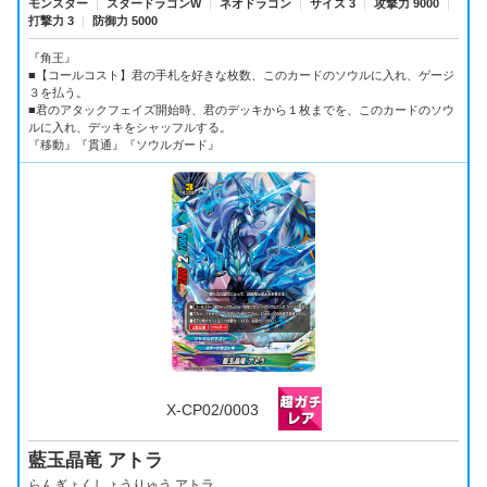
モンスター
｜
スタードラゴンW
｜
ネオドラゴン
｜
サイズ 3
｜
攻撃力 9000
｜
打撃力 3
｜
防御力 5000
『角王』
■【コールコスト】君の手札を好きな枚数、このカードのソウルに入れ、ゲージ
３を払う。
■君のアタックフェイズ開始時、君のデッキから１枚までを、このカードのソウ
ルに入れ、デッキをシャッフルする。
『移動』『貫通』『ソウルガード』
X-CP02/0003
藍玉晶竜 アトラ
らんぎょくしょうりゅう アトラ