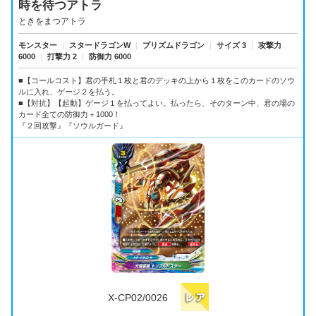
時を待つアトラ
ときをまつアトラ
モンスター
｜
スタードラゴンW
｜
プリズムドラゴン
｜
サイズ 3
｜
攻撃力
6000
｜
打撃力 2
｜
防御力 6000
■【コールコスト】君の手札１枚と君のデッキの上から１枚をこのカードのソウ
ルに入れ、ゲージ２を払う。
■【対抗】【起動】ゲージ１を払ってよい。払ったら、そのターン中、君の場の
カード全ての防御力＋1000！
『２回攻撃』『ソウルガード』
X-CP02/0026