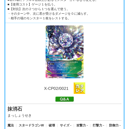
■【使用コスト】ゲージ１を払う。
■【対抗】次の２つから１つを選んで使う。
・そのターン中、次に君が受けるダメージを０に減らす。
・相手の場のモンスター１枚をレストする。
X-CP02/0021
抹消石
まっしょうせき
魔法
｜
スタードラゴンW
｜
破壊
｜
サイズ -
｜
攻撃力 -
｜
打撃力 -
｜
防御力 -