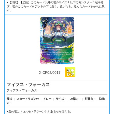
■【対抗】【起動】このカード以外の場のサイズ１以下のモンスター１枚を選
び、場のこのカードをデッキの下に置く。置いたら、選んだカードを手札に戻
す。
X-CP02/0017
フィフス・フォーカス
フィフス・フォーカス
魔法
｜
スタードラゴンW
｜
ドロー
｜
サイズ -
｜
攻撃力 -
｜
打撃力 -
｜
防御
力 -
■君の場に《コスモドラグーン》があるなら使える。