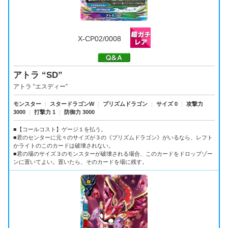
X-CP02/0008
アトラ “SD”
アトラ “エスディー”
モンスター
｜
スタードラゴンW
｜
プリズムドラゴン
｜
サイズ 0
｜
攻撃力
3000
｜
打撃力 1
｜
防御力 3000
■【コールコスト】ゲージ１を払う。
■君のセンターに元々のサイズが３の《プリズムドラゴン》がいるなら、レフト
かライトのこのカードは破壊されない。
■君の場のサイズ３のモンスターが破壊される場合、このカードをドロップゾー
ンに置いてよい。置いたら、そのカードを場に残す。