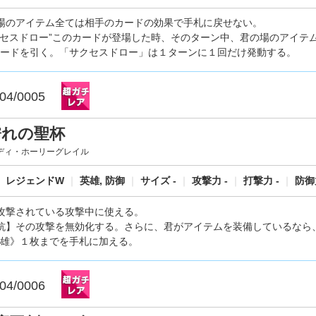
場のアイテム全ては相手のカードの効果で手札に戻せない。
クセスドロー”このカードが登場した時、そのターン中、君の場のアイテ
ードを引く。「サクセスドロー」は１ターンに１回だけ発動する。
04/0005
濡れの聖杯
ディ・ホーリーグレイル
｜
レジェンドW
｜
英雄, 防御
｜
サイズ -
｜
攻撃力 -
｜
打撃力 -
｜
防御力
攻撃されている攻撃中に使える。
抗】その攻撃を無効化する。さらに、君がアイテムを装備しているなら
雄》１枚までを手札に加える。
04/0006