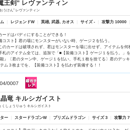
魔王剣” レヴァンティン
まおうけん” レヴァンティン
テム
｜
レジェンドW
｜
英雄, 武器, カオス
｜
サイズ -
｜
攻撃力 10000
カードはバディにすることができる！
備コスト】君の場にモンスターがいない時、ゲージ２を払う。
このカードは破壊されず、君はモンスターを場に出せず、アイテムを何
手札のアイテム全ては、追加で「■【装備コスト】ゲージ１を払う。」
殺』〔君のターン中、ゲージ１を払い、手札１枚を捨てる〕君のデッキ
テム３枚までを、【装備コスト】を払わず装備する！！
04/0007
玉晶竜 キルシガイスト
ょくしょうりゅう キルシガイスト
スター
｜
スタードラゴンW
｜
プリズムドラゴン
｜
サイズ 3
｜
攻撃力 7