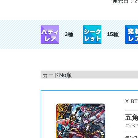
発売日：20
3種
15種
X-BT
五
ごかく
モン