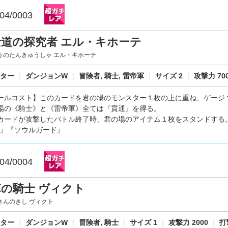
04/0003
士道の探究者 エル・キホーテ
うのたんきゅうしゃ エル・キホーテ
スター
｜
ダンジョンW
｜
冒険者, 騎士, 雷帝軍
｜
サイズ 2
｜
攻撃力 70
ールコスト】このカードを君の場のモンスター１枚の上に重ね、ゲージ
場の《騎士》と《雷帝軍》全ては『貫通』を得る。
カードが攻撃したバトル終了時、君の場のアイテム１枚をスタンドする
』『ソウルガード』
04/0004
の騎士 ヴィクト
さんのきし ヴィクト
スター
｜
ダンジョンW
｜
冒険者, 騎士
｜
サイズ 1
｜
攻撃力 2000
｜
打