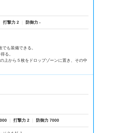
｜
打撃力 2
｜
防御力 -
枚でも装備できる。
を得る。
の上から５枚をドロップゾーンに置き、その中
000
｜
打撃力 2
｜
防御力 7000