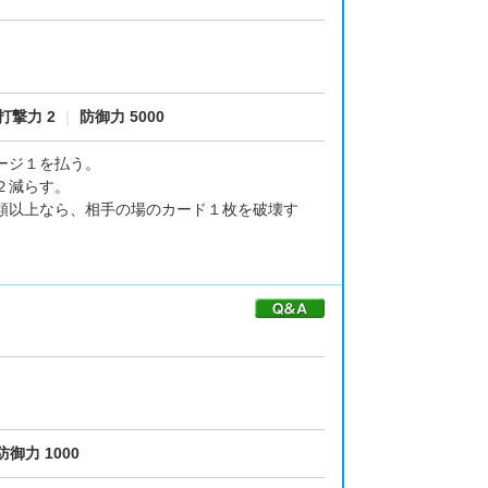
打撃力 2
｜
防御力 5000
ージ１を払う。
２減らす。
類以上なら、相手の場のカード１枚を破壊す
防御力 1000