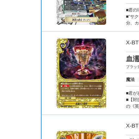
■君の
■“サ
分、カ
X-BT
血
ブラッ
魔法
■君が
■【対
の《英
X-BT