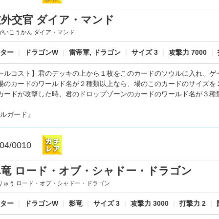
技外交官 ダイア・マンド
がいこうかん ダイア・マンド
スター
｜
ドラゴンW
｜
雷帝軍, ドラゴン
｜
サイズ 3
｜
攻撃力 7000
｜
ールコスト】君のデッキの上から１枚をこのカードのソウルに入れ、ゲ
場のカードのワールド名が２種類以上なら、場のこのカードのサイズを
カードが攻撃した時、君のドロップゾーンのカードのワールド名が３種
ルガード』
04/0010
尽竜 ロード・オブ・シャドー・ドラゴン
りゅう ロード・オブ・シャドー・ドラゴン
スター
｜
ドラゴンW
｜
影竜
｜
サイズ 3
｜
攻撃力 3000
｜
打撃力 2
｜