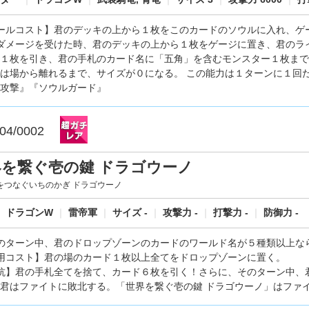
ールコスト】君のデッキの上から１枚をこのカードのソウルに入れ、ゲ
ダメージを受けた時、君のデッキの上から１枚をゲージに置き、君のラ
１枚を引き、君の手札のカード名に「五角」を含むモンスター１枚まで
は場から離れるまで、サイズが０になる。 この能力は１ターンに１回
攻撃』『ソウルガード』
04/0002
界を繋ぐ壱の鍵 ドラゴウーノ
をつなぐいちのかぎ ドラゴウーノ
｜
ドラゴンW
｜
雷帝軍
｜
サイズ -
｜
攻撃力 -
｜
打撃力 -
｜
防御力 -
のターン中、君のドロップゾーンのカードのワールド名が５種類以上な
用コスト】君の場のカード１枚以上全てをドロップゾーンに置く。
抗】君の手札全てを捨て、カード６枚を引く！さらに、そのターン中、
君はファイトに敗北する。「世界を繋ぐ壱の鍵 ドラゴウーノ」はファ