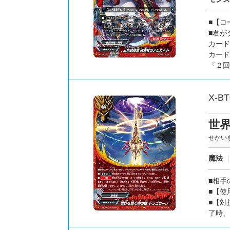
■【コ
■君が
カード
カード
『２回
X-BT
世
せかい
魔法
■相手
■【使
■【対
了時、