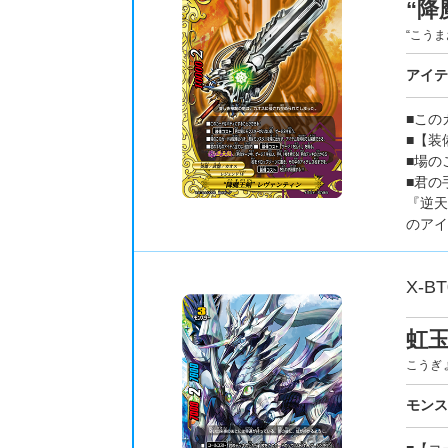
“降
“こう
アイ
■この
■【装
■場の
■君の
『逆天
のアイ
X-BT
虹
こうぎ
モン