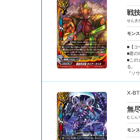
戦
せんぎ
モン
■【コ
■君の
■この
る。
『ソウ
X-BT
無
むじん
モン