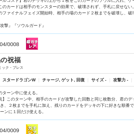
ールコスト】君のデッキの上から１枚をこのカードのソウルに入れ、ゲ
このカードは相手のモンスターの効果で、破壊されず、手札に戻せない
のファイナルフェイズ開始時、相手の場のカード２枚までを破壊し、破
攻撃』『ソウルガード』
04/0008
晶の祝福
ミック・ブレス
｜
スタードラゴンW
｜
チャージ, ゲット, 回復
｜
サイズ -
｜
攻撃力 -
｜
のターン中に使える。
抗】このターン中、相手のカードが攻撃した回数と同じ枚数分、君のデ
き、２枚までを手札に加え、残りのカードをデッキの下に好きな順番で
ーンに１回だけ使える。
04/0009