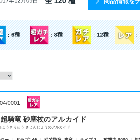
全 120 種
商品情報を
17年12月09日
6種
8種
12種
04/0001
角超騎竜 砂塵杖のアルカイド
ちょうきりゅう さじんじょうのアルカイド
スター
｜
ドラゴンW
｜
武装騎竜, 青竜
｜
サイズ 3
｜
攻撃力 6000
｜
打