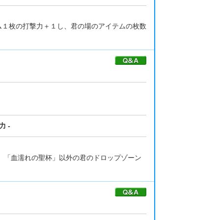
ム１枚の打撃力＋１し、君の場のアイテムの枚数
 -
、「血濡れの聖杯」以外の君のドロップゾーン