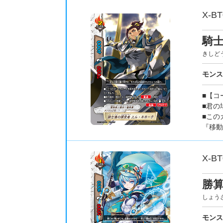
X-BT
騎
きしど
モン
■【コ
■君の
■この
『移動
X-BT
勝算
しょう
モン