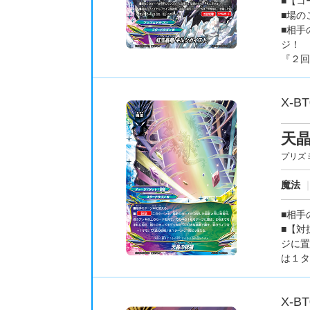
■【コ
■場の
■相手
ジ！
『２回
X-BT
天
プリズ
魔法
■相手
■【対
ジに置
は１タ
X-BT