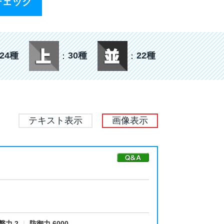
チェック
24種
30種
22種
テキスト表示
画像表示
撃力 2
｜
防御力 6000