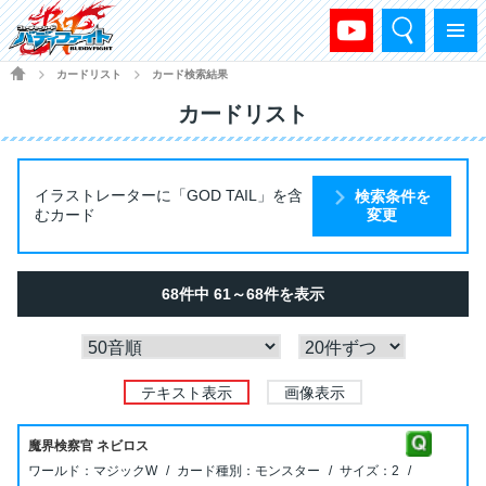
検索
メニュー
HOME
カードリスト
カード検索結果
>
>
カードリスト
イラストレーターに「GOD TAIL」を含
検索条件を
むカード
変更
68件中 61～68件を表示
テキスト表示
画像表示
魔界検察官 ネビロス
マジックW
モンスター
2