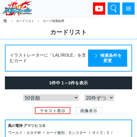
検索
メニュー
HOME
カードリスト
カード検索結果
>
>
カードリスト
イラストレーターに「LAL!ROLE」を含
検索条件を
むカード
変更
3件中 1～3件を表示
テキスト表示
画像表示
風の電神 アマツヒコネ
カタナW
モンスター
3