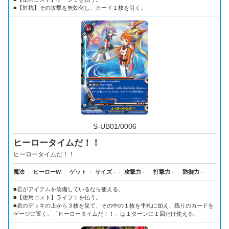
■【対抗】その攻撃を無効化し、カード１枚を引く。
S-UB01/0006
ヒーロータイムだ！！
ヒーロータイムだ！！
魔法
｜
ヒーローW
｜
ゲット
｜
サイズ -
｜
攻撃力 -
｜
打撃力 -
｜
防御力 -
■君がアイテムを装備しているなら使える。
■【使用コスト】ライフ１を払う。
■君のデッキの上から３枚を見て、その中の１枚を手札に加え、残りのカードを
ゲージに置く。「ヒーロータイムだ！！」は１ターンに１回だけ使える。