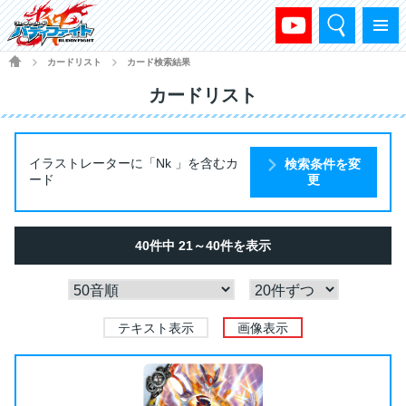
検索
メニュー
HOME
カードリスト
カード検索結果
>
>
カードリスト
イラストレーターに「Nk 」を含むカ
検索条件を変
ード
更
40件中 21～40件を表示
テキスト表示
画像表示