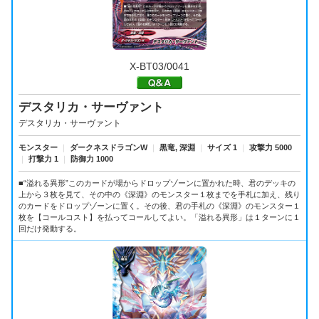
X-BT03/0041
デスタリカ・サーヴァント
デスタリカ・サーヴァント
モンスター
｜
ダークネスドラゴンW
｜
黒竜, 深淵
｜
サイズ 1
｜
攻撃力 5000
｜
打撃力 1
｜
防御力 1000
■“溢れる異形”このカードが場からドロップゾーンに置かれた時、君のデッキの
上から３枚を見て、その中の《深淵》のモンスター１枚までを手札に加え、残り
のカードをドロップゾーンに置く。その後、君の手札の《深淵》のモンスター１
枚を【コールコスト】を払ってコールしてよい。「溢れる異形」は１ターンに１
回だけ発動する。