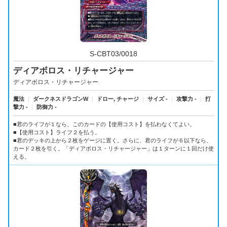
S-CBT03/0018
ディアボロス・リチャージャー
ディアボロス・リチャージャー
魔法
｜
ダークネスドラゴンW
｜
ドロー, チャージ
｜
サイズ -
｜
攻撃力 -
｜
打
撃力 -
｜
防御力 -
■君のライフが１なら、このカードの【使用コスト】を払わなくてよい。
■【使用コスト】ライフ２を払う。
■君のデッキの上から２枚をゲージに置く。さらに、君のライフが６以下なら、
カード２枚を引く。「ディアボロス・リチャージャー」は１ターンに１回だけ使
える。