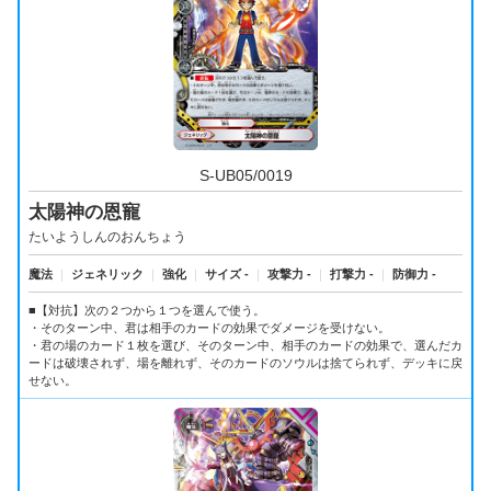
S-UB05/0019
太陽神の恩寵
たいようしんのおんちょう
魔法
｜
ジェネリック
｜
強化
｜
サイズ -
｜
攻撃力 -
｜
打撃力 -
｜
防御力 -
■【対抗】次の２つから１つを選んで使う。
・そのターン中、君は相手のカードの効果でダメージを受けない。
・君の場のカード１枚を選び、そのターン中、相手のカードの効果で、選んだカ
ードは破壊されず、場を離れず、そのカードのソウルは捨てられず、デッキに戻
せない。