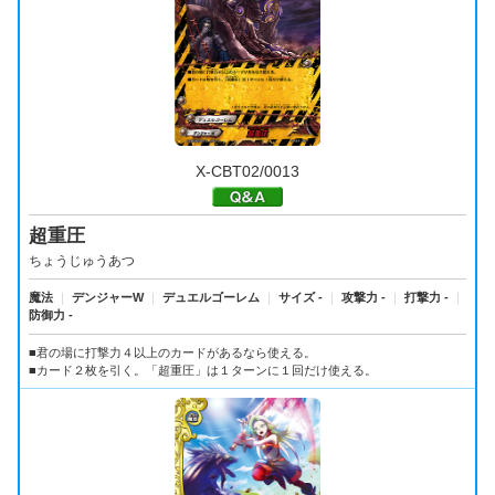
X-CBT02/0013
超重圧
ちょうじゅうあつ
魔法
｜
デンジャーW
｜
デュエルゴーレム
｜
サイズ -
｜
攻撃力 -
｜
打撃力 -
｜
防御力 -
■君の場に打撃力４以上のカードがあるなら使える。
■カード２枚を引く。「超重圧」は１ターンに１回だけ使える。