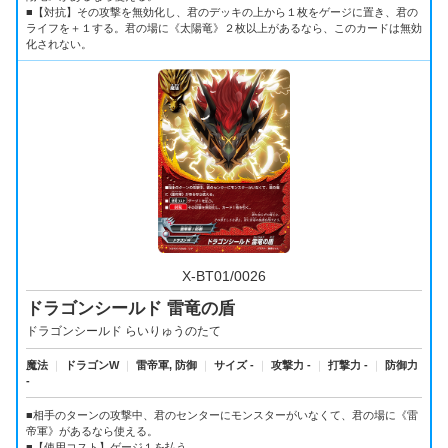
■【対抗】その攻撃を無効化し、君のデッキの上から１枚をゲージに置き、君の
ライフを＋１する。君の場に《太陽竜》２枚以上があるなら、このカードは無効
化されない。
X-BT01/0026
ドラゴンシールド 雷竜の盾
ドラゴンシールド らいりゅうのたて
魔法
｜
ドラゴンW
｜
雷帝軍, 防御
｜
サイズ -
｜
攻撃力 -
｜
打撃力 -
｜
防御力
-
■相手のターンの攻撃中、君のセンターにモンスターがいなくて、君の場に《雷
帝軍》があるなら使える。
■【使用コスト】ゲージ１を払う。