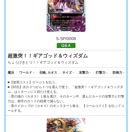
S-SP/0008
超激突！！ギアゴッド＆ウィズダム
ちょうげきとつ！！ギアゴッド＆ウィズダム
魔法
｜
ワールド -
｜
召喚, カオス
｜
サイズ -
｜
攻撃力 -
｜
打撃力 -
｜
防御力 -
■【使用コスト】ゲージ１を払う。
■【対抗】次の２つから１つを選んで使う。「超激突！！ギアゴッド＆ウィズダ
ム」は１ターンに１回だけ使える。
・君の場の《カオス》１枚を選び、そのターン中、選んだカードの攻撃力と打撃
力は、相手のカードの効果で減らない。
・君のドロップの《カオス》のモンスター１枚を、【コールコスト】を払ってコ
ールする。