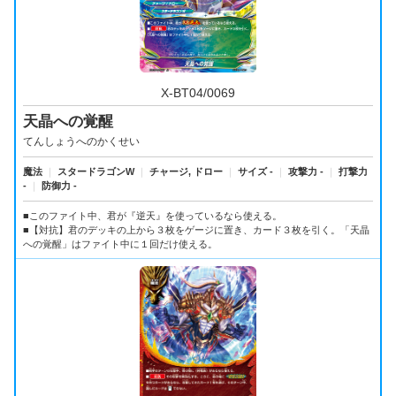
X-BT04/0069
天晶への覚醒
てんしょうへのかくせい
魔法
｜
スタードラゴンW
｜
チャージ, ドロー
｜
サイズ -
｜
攻撃力 -
｜
打撃力
-
｜
防御力 -
■このファイト中、君が『逆天』を使っているなら使える。
■【対抗】君のデッキの上から３枚をゲージに置き、カード３枚を引く。「天晶
への覚醒」はファイト中に１回だけ使える。