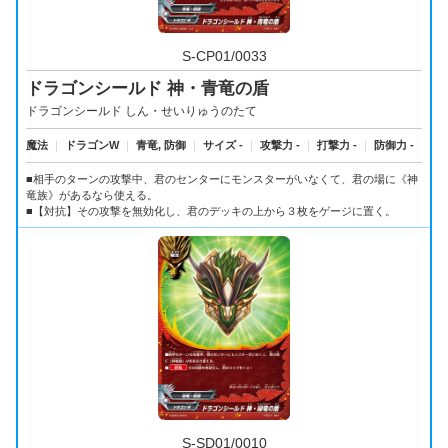
S-CP01/0033
ドラゴンシールド 神・青竜の盾
ドラゴンシールド しん・せいりゅうのたて
魔法
｜
ドラゴンW
｜
青竜, 防御
｜
サイズ -
｜
攻撃力 -
｜
打撃力 -
｜
防御力 -
■相手のターンの攻撃中、君のセンターにモンスターがいなくて、君の場に《神
竜族》があるなら使える。
■【対抗】その攻撃を無効化し、君のデッキの上から３枚をゲージに置く。
S-SD01/0010