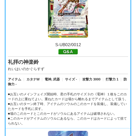
S-UB02/0012
礼拝の神楽鈴
れいはいのかぐらすず
アイテム
｜
カタナW
｜
電神, 武器
｜
サイズ -
｜
攻撃力 3000
｜
打撃力 1
｜
防
御力 -
■お互いのメインフェイズ開始時、君の手札のサイズ３の《電神》１枚をこのカ
ードの上に重ねてよい。重ねたカードは場から離れるまでアイテムとして扱う。
■お互いのターン終了時、アイテムのソウルのこのカードを装備し、装備してい
たカードを手札に戻す。
■場のこのカードとこのカードがソウルにあるアイテムは破壊されない。
■このカードがアイテムのソウルにあるなら、このカードはカードによって捨て
られない。