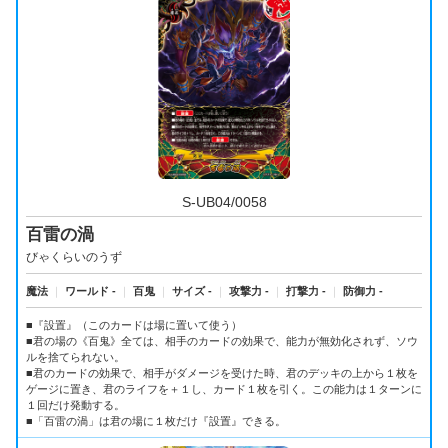
S-UB04/0058
百雷の渦
びゃくらいのうず
魔法
｜
ワールド -
｜
百鬼
｜
サイズ -
｜
攻撃力 -
｜
打撃力 -
｜
防御力 -
■『設置』（このカードは場に置いて使う）
■君の場の《百鬼》全ては、相手のカードの効果で、能力が無効化されず、ソウ
ルを捨てられない。
■君のカードの効果で、相手がダメージを受けた時、君のデッキの上から１枚を
ゲージに置き、君のライフを＋１し、カード１枚を引く。この能力は１ターンに
１回だけ発動する。
■「百雷の渦」は君の場に１枚だけ『設置』できる。