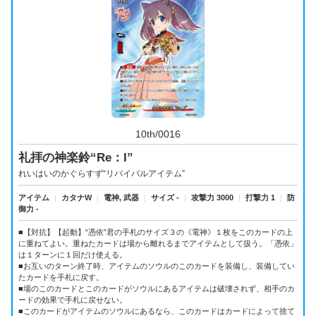
10th/0016
礼拝の神楽鈴“Re：I”
れいはいのかぐらすず“リバイバルアイテム”
アイテム
｜
カタナW
｜
電神, 武器
｜
サイズ -
｜
攻撃力 3000
｜
打撃力 1
｜
防
御力 -
■【対抗】【起動】“憑依”君の手札のサイズ３の《電神》１枚をこのカードの上
に重ねてよい。重ねたカードは場から離れるまでアイテムとして扱う。「憑依」
は１ターンに１回だけ使える。
■お互いのターン終了時、アイテムのソウルのこのカードを装備し、装備してい
たカードを手札に戻す。
■場のこのカードとこのカードがソウルにあるアイテムは破壊されず、相手のカ
ードの効果で手札に戻せない。
■このカードがアイテムのソウルにあるなら、このカードはカードによって捨て