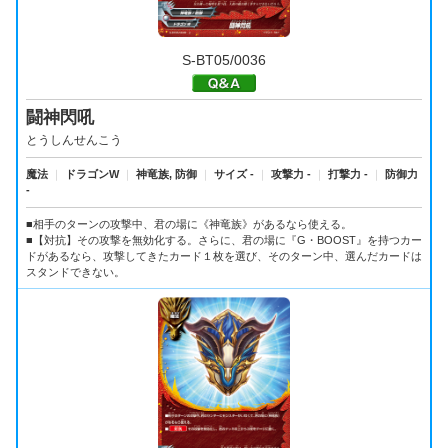
S-BT05/0036
闘神閃吼
とうしんせんこう
魔法
｜
ドラゴンW
｜
神竜族, 防御
｜
サイズ -
｜
攻撃力 -
｜
打撃力 -
｜
防御力
-
■相手のターンの攻撃中、君の場に《神竜族》があるなら使える。
■【対抗】その攻撃を無効化する。さらに、君の場に『G・BOOST』を持つカー
ドがあるなら、攻撃してきたカード１枚を選び、そのターン中、選んだカードは
スタンドできない。