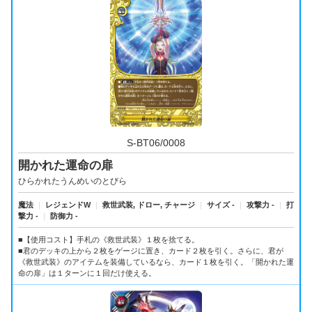
S-BT06/0008
開かれた運命の扉
ひらかれたうんめいのとびら
魔法
｜
レジェンドW
｜
救世武装, ドロー, チャージ
｜
サイズ -
｜
攻撃力 -
｜
打
撃力 -
｜
防御力 -
■【使用コスト】手札の《救世武装》１枚を捨てる。
■君のデッキの上から２枚をゲージに置き、カード２枚を引く。さらに、君が
《救世武装》のアイテムを装備しているなら、カード１枚を引く。「開かれた運
命の扉」は１ターンに１回だけ使える。