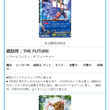
S-UB05/0031
鏡効符：THE FUTURE
ミラーエフェクト：ザ フューチャー
魔法
｜
ヒーローW
｜
超戦士, ゲット
｜
サイズ -
｜
攻撃力 -
｜
打撃力 -
｜
防御
力 -
■君のファイナルフェイズ中に使える。
■【対抗】君のデッキの上から４枚を見て、その中のカード名が違う《超戦士》
のモンスター好きな枚数を手札に加え、残りのカードをゲージに置く。「鏡効
符：THE FUTURE」は１ターンに１回だけ使える。