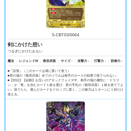
S-CBT03/0064
剣にかけた想い
つるぎにかけたおもい
魔法
｜
レジェンドW
｜
救世武装
｜
サイズ -
｜
攻撃力 -
｜
打撃力 -
｜
防御力 -
■『設置』（このカードは場に置いて使う）
■君の場の《救世武装》全てのソウルは相手のカードの効果で捨てられない。
■【対抗】【起動】お互いのアタックフェイズ中、相手の場の属性に「ドラゴ
ン」か「竜」を含むカード１枚を選び、君の手札の《救世武装》１枚を捨ててよ
い。捨てたら、選んだカードをドロップに置く。この能力は１ターンに１回だけ
使える。