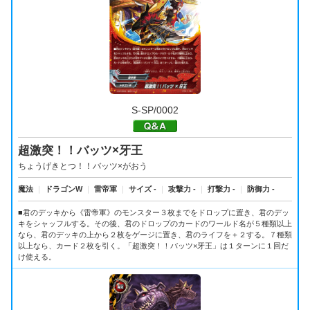
S-SP/0002
超激突！！バッツ×牙王
ちょうげきとつ！！バッツ×がおう
魔法
｜
ドラゴンW
｜
雷帝軍
｜
サイズ -
｜
攻撃力 -
｜
打撃力 -
｜
防御力 -
■君のデッキから《雷帝軍》のモンスター３枚までをドロップに置き、君のデッ
キをシャッフルする。その後、君のドロップのカードのワールド名が５種類以上
なら、君のデッキの上から２枚をゲージに置き、君のライフを＋２する。７種類
以上なら、カード２枚を引く。「超激突！！バッツ×牙王」は１ターンに１回だ
け使える。