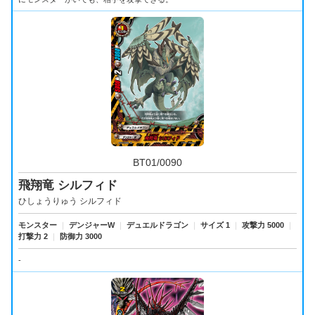
BT01/0090
飛翔竜 シルフィド
ひしょうりゅう シルフィド
モンスター
｜
デンジャーW
｜
デュエルドラゴン
｜
サイズ 1
｜
攻撃力 5000
｜
打撃力 2
｜
防御力 3000
-