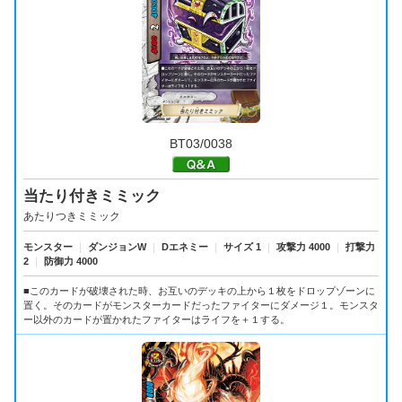
BT03/0038
当たり付きミミック
あたりつきミミック
モンスター
｜
ダンジョンW
｜
Dエネミー
｜
サイズ 1
｜
攻撃力 4000
｜
打撃力
2
｜
防御力 4000
■このカードが破壊された時、お互いのデッキの上から１枚をドロップゾーンに
置く。そのカードがモンスターカードだったファイターにダメージ１。モンスタ
ー以外のカードが置かれたファイターはライフを＋１する。