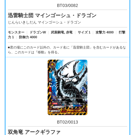
BT03/0082
迅雷騎士団 マインゴーシュ・ドラゴン
じんらいきしだん マインゴーシュ・ドラゴン
モンスター
｜
ドラゴンW
｜
武装騎竜, 赤竜
｜
サイズ 1
｜
攻撃力 4000
｜
打撃
力 1
｜
防御力 4000
■君の場にこのカード以外の、カード名に「迅雷騎士団」を含むカードがあるな
ら、このカードは『移動』を得る。
BT02/0013
双角竜 アークギラファ