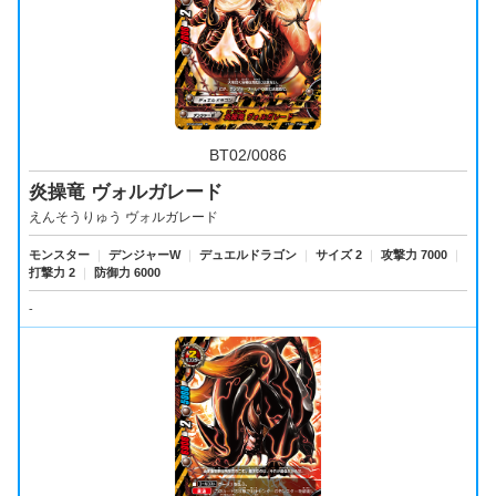
BT02/0086
炎操竜 ヴォルガレード
えんそうりゅう ヴォルガレード
モンスター
｜
デンジャーW
｜
デュエルドラゴン
｜
サイズ 2
｜
攻撃力 7000
｜
打撃力 2
｜
防御力 6000
-