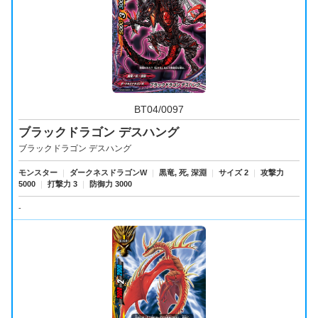
BT04/0097
ブラックドラゴン デスハング
ブラックドラゴン デスハング
モンスター
｜
ダークネスドラゴンW
｜
黒竜, 死, 深淵
｜
サイズ 2
｜
攻撃力
5000
｜
打撃力 3
｜
防御力 3000
-