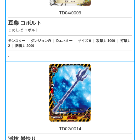
TD04/0009
豆柴 コボルト
まめしば コボルト
モンスター
｜
ダンジョンW
｜
Dエネミー
｜
サイズ 0
｜
攻撃力 1000
｜
打撃力
2
｜
防御力 2000
-
TD02/0014
滅槍 岩抉り