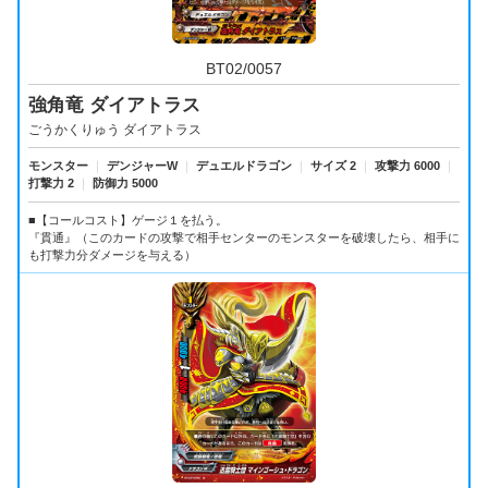
BT02/0057
強角竜 ダイアトラス
ごうかくりゅう ダイアトラス
モンスター
｜
デンジャーW
｜
デュエルドラゴン
｜
サイズ 2
｜
攻撃力 6000
｜
打撃力 2
｜
防御力 5000
■【コールコスト】ゲージ１を払う。
『貫通』（このカードの攻撃で相手センターのモンスターを破壊したら、相手に
も打撃力分ダメージを与える）