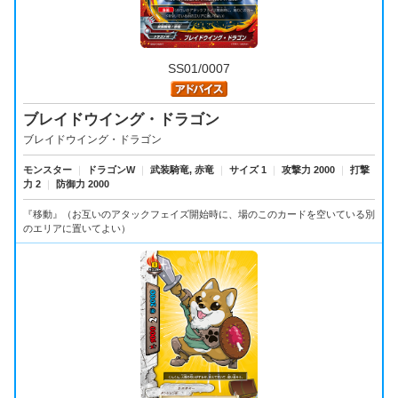
SS01/0007
ブレイドウイング・ドラゴン
ブレイドウイング・ドラゴン
モンスター
｜
ドラゴンW
｜
武装騎竜, 赤竜
｜
サイズ 1
｜
攻撃力 2000
｜
打撃
力 2
｜
防御力 2000
『移動』（お互いのアタックフェイズ開始時に、場のこのカードを空いている別
のエリアに置いてよい）