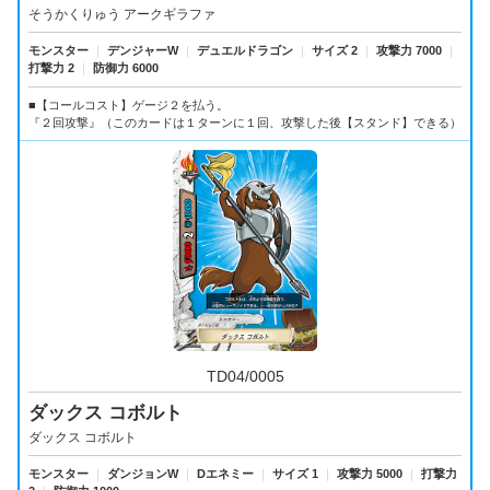
そうかくりゅう アークギラファ
モンスター
｜
デンジャーW
｜
デュエルドラゴン
｜
サイズ 2
｜
攻撃力 7000
｜
打撃力 2
｜
防御力 6000
■【コールコスト】ゲージ２を払う。
『２回攻撃』（このカードは１ターンに１回、攻撃した後【スタンド】できる）
TD04/0005
ダックス コボルト
ダックス コボルト
モンスター
｜
ダンジョンW
｜
Dエネミー
｜
サイズ 1
｜
攻撃力 5000
｜
打撃力