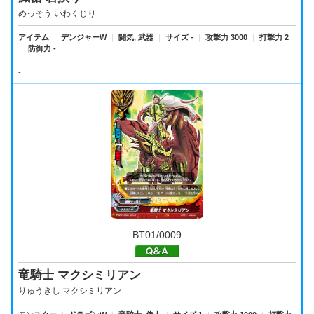
めっそう いわくじり
アイテム
｜
デンジャーW
｜
闘気, 武器
｜
サイズ -
｜
攻撃力 3000
｜
打撃力 2
｜
防御力 -
-
BT01/0009
竜騎士 マクシミリアン
りゅうきし マクシミリアン