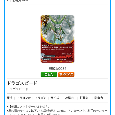
2
｜
防御力 1000
-
EB01/0032
ドラゴスピード
ドラゴスピード
魔法
｜
ドラゴンW
｜
ドラゴン
｜
サイズ -
｜
攻撃力 -
｜
打撃力 -
｜
防御力 -
■【使用コスト】ゲージ２を払う。
■君の場のサイズ２以下の《武装騎竜》１枚は、そのターン中、相手のセンター
にモンスターがいても、相手を攻撃できる。