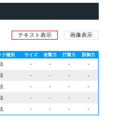
テキスト表示
画像表示
ード種別
サイズ
攻撃力
打撃力
防御力
法
-
-
-
-
法
-
-
-
-
法
-
-
-
-
法
-
-
-
-
法
-
-
-
-