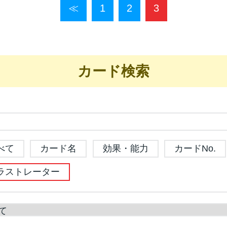
≪
1
2
3
カード検索
べて
カード名
効果・能力
カードNo.
ラストレーター