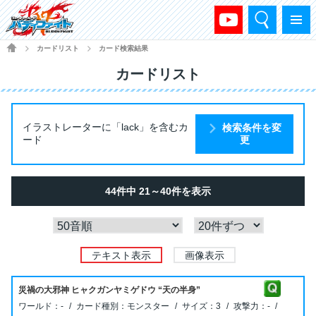
検索
メニュー
HOME
カードリスト
カード検索結果
>
>
カードリスト
イラストレーターに「lack」を含むカ
検索条件を変
ード
更
44件中 21～40件を表示
テキスト表示
画像表示
災禍の大邪神 ヒャクガンヤミゲドウ “天の半身”
-
モンスター
3
-