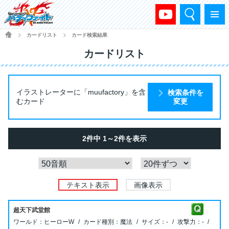
検索
メニュー
HOME
カードリスト
カード検索結果
>
>
カードリスト
イラストレーターに「muufactory」を含
検索条件を
むカード
変更
2件中 1～2件を表示
テキスト表示
画像表示
超天下武堂館
ヒーローW
魔法
-
-