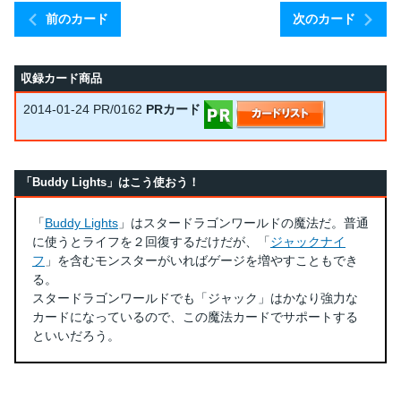
前のカード
次のカード
収録カード商品
2014-01-24
PR/0162
PRカード
「Buddy Lights」はこう使おう！
「
Buddy Lights
」はスタードラゴンワールドの魔法だ。普通
に使うとライフを２回復するだけだが、「
ジャックナイ
フ
」を含むモンスターがいればゲージを増やすこともでき
る。
スタードラゴンワールドでも「ジャック」はかなり強力な
カードになっているので、この魔法カードでサポートする
といいだろう。