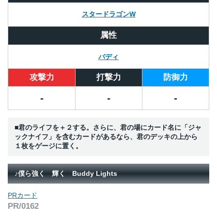
スタードラゴンW
属性
バディ
攻撃力
打撃力
防御力
-
-
-
■君のライフを＋２する。さらに、君の場にカード名に「ジャ
ックナイフ」を含むカードがあるなら、君のデッキの上から
１枚をゲージに置く。
♪僕ら強く 輝く Buddy Lights
PRカード
PR/0162