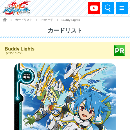
検索
メニュー
HOME
カードリスト
PRカード
Buddy Lights
>
>
>
カードリスト
Buddy Lights
（バディ ライツ）