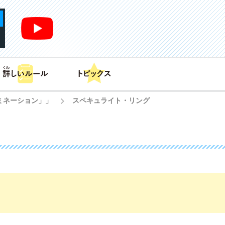
あそび方
商品情報
カードリスト
デッキレシピ
ミネーション」」
スペキュライト・リング
>