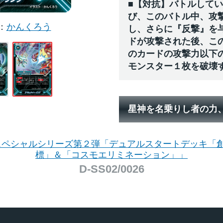
■【対抗】バトルして
び、このバトル中、攻撃力
かんくろう
し、さらに『反撃』を
ドが攻撃された後、こ
のカードの攻撃力以下
モンスター１枚を破壊
星神を名乗りし者の力
 スペシャルシリーズ第２弾「デュアルスタートデッキ「
標」＆「コスモエリミネーション」」
D-SS02/0026