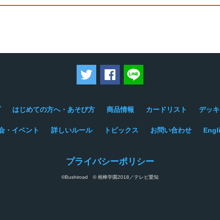
ツイートする
Facebookでシェアする
LINEで送る
プ
はじめての方へ・あそび方
商品情報
カードリスト
デッキ
会・イベント
詳しいルール
トピックス
お問い合わせ
Engl
プライバシーポリシー
©Bushiroad © 相棒学園2018／テレビ愛知