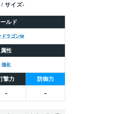
サイズ
-
ワールド
ードラゴンW
属性
強化
打撃力
防御力
-
-