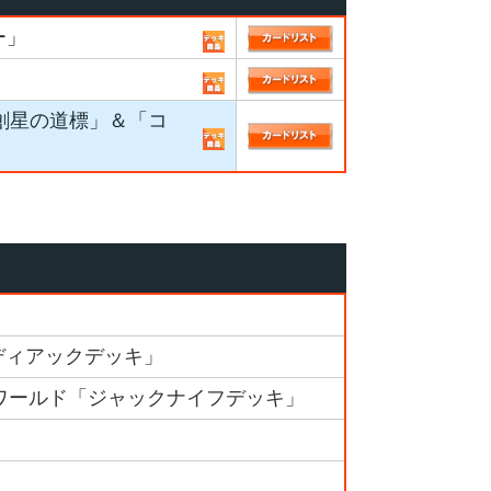
ー」
創星の道標」＆「コ
」
ディアックデッキ」
ワールド「ジャックナイフデッキ」