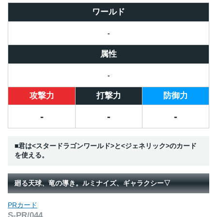
ワールド
-
属性
-
攻撃力
打撃力
防御力
-
-
-
■君は<スタードラゴンワールド>と<ジェネリック>のカード
を使える。
廻る天球、竜の導き。ルミナイズ、ギャラクシー▽
PRカード
S-PR/044