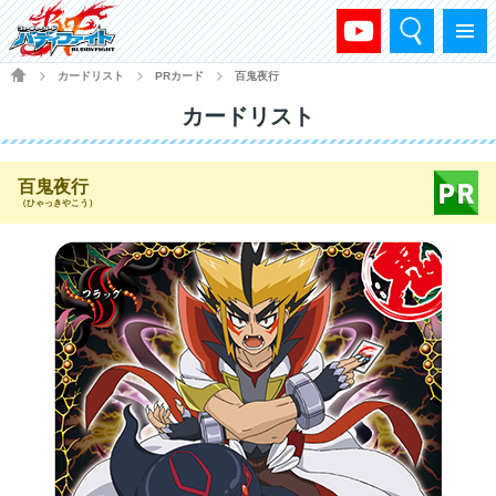
検索
メニュー
HOME
カードリスト
PRカード
百鬼夜行
>
>
>
カードリスト
百鬼夜行
（ひゃっきやこう）