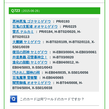
Q723
（2015-06-26）
悪神悪鬼 ゴクヤミゲドウ
： PR/0193
百鬼の支配者 オオヤミゲドウ
： PR/0225
雷爪 ナルカミ
： PR/0184, H-BT02/0020, H-
BT02/0113
大魍魎 ヤミゲドウ
： H-BT02/0109, H-BT02/0110, X-
SS01/0039
復活の邪神 ヤミゲドウ
： H-EB03/0004, H-EB03/0061
外道奥義 召雷暴神立！
： H-BT03/0020
進化の胎動 ヤミゲドウ
： H-EB04/0012, H-
EB04/S003, X-SS01/0043
汚されし淵神の祠
： H-EB04/0035, X-SS01/0056
百鬼魔導 雷衝撃
： H-EB04/0065
闇荒御魂 オオヤミゲドウ
： H-BT04/0008, H-
BT04/S004, X-SS01/0038
このカードは何ワールドのカードですか？