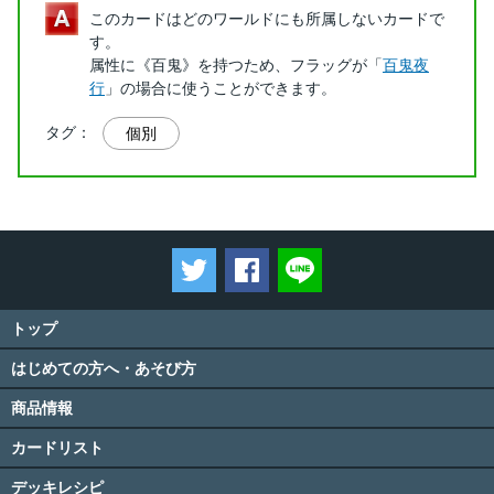
このカードはどのワールドにも所属しないカードで
す。
属性に《百鬼》を持つため、フラッグが「
百鬼夜
行
」の場合に使うことができます。
タグ：
個別
ツイートする
Facebookでシェアする
LINEで送る
トップ
はじめての方へ・あそび方
商品情報
カードリスト
デッキレシピ