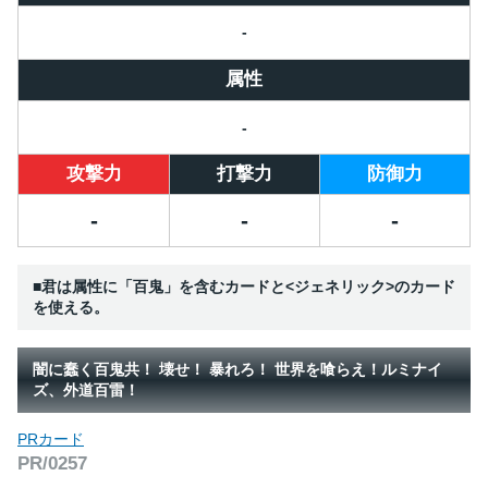
-
属性
-
攻撃力
打撃力
防御力
-
-
-
■君は属性に「百鬼」を含むカードと<ジェネリック>のカード
を使える。
闇に蠢く百鬼共！ 壊せ！ 暴れろ！ 世界を喰らえ！ルミナイ
ズ、外道百雷！
PRカード
PR/0257