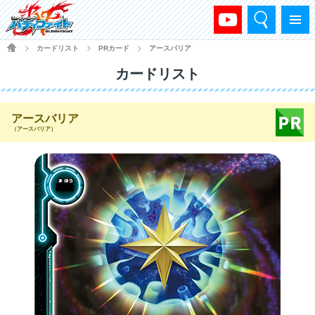
検索
メニュー
HOME
カードリスト
PRカード
アースバリア
>
>
>
カードリスト
アースバリア
（アースバリア）