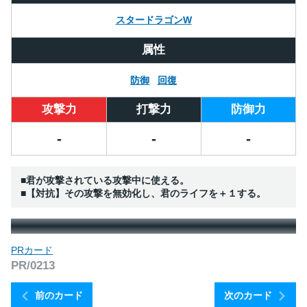
スタードラゴンW
属性
防御
回復
攻撃力
打撃力
防御力
-
-
-
■君が攻撃されている攻撃中に使える。
■【対抗】その攻撃を無効化し、君のライフを＋１する。
PRカード
PR/0213
前のカード
次のカード