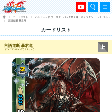
検索
メニュー
HOME
カードリスト
ハンドレッド ブースターパック第２弾「ギャラクシー・バースト」
>
>
言語道断 暴君竜
>
カードリスト
言語道断 暴君竜
（ごんごどうだん ぼうくんりゅう）