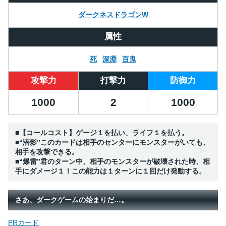
ダークネスドラゴンW
属性
死
深淵
百鬼
攻撃力
打撃力
防御力
1000
2
1000
■【コールコスト】ゲージ１を払い、ライフ１を払う。
■“潜影”このカードは相手のセンターにモンスターがいても、
相手を攻撃できる。
■“爆雷”君のターン中、相手のモンスターが破壊された時、相
手にダメージ１！この能力は１ターンに１回だけ発動する。
さあ、ダークゲームの始まりだ…。
PRカード