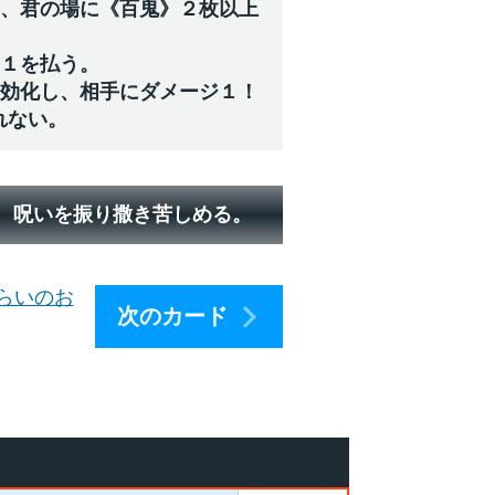
中、君の場に《百鬼》２枚以上
ジ１を払う。
無効化し、相手にダメージ１！
れない。
。 呪いを振り撒き苦しめる。
らいのお
次のカード