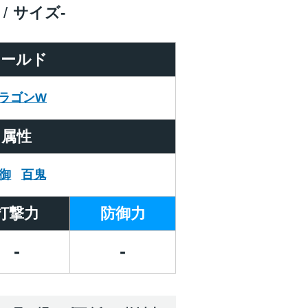
サイズ
-
ワールド
ラゴンW
属性
御
百鬼
打撃力
防御力
-
-