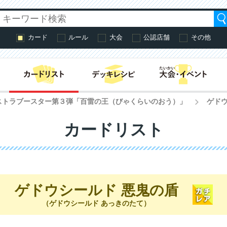
カード
ルール
大会
公認店舗
その他
はじめての方へ・
ストラブースター第３弾「百雷の王（びゃくらいのおう）」
ゲドウ
>
カードリスト
ゲドウシールド 悪鬼の盾
（ゲドウシールド あっきのたて）