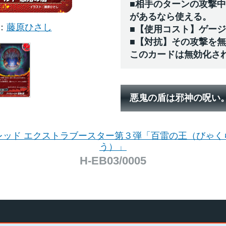
■相手のターンの攻撃
があるなら使える。
藤原ひさし
■【使用コスト】ゲー
■【対抗】その攻撃を
このカードは無効化さ
悪鬼の盾は邪神の呪い
レッド エクストラブースター第３弾「百雷の王（びゃく
う）」
H-EB03/0005