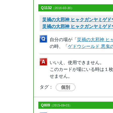
Q1132
（2016-03-30）
災禍の大邪神 ヒャクガンヤミゲドウ
災禍の大邪神 ヒャクガンヤミゲドウ
自分の場が「
災禍の大邪神 ヒ
の時、「
ゲドウシールド 悪鬼
いいえ、使用できません。
このカードが場にいる時は１
せません。
タグ：
個別
Q809
（2015-09-03）