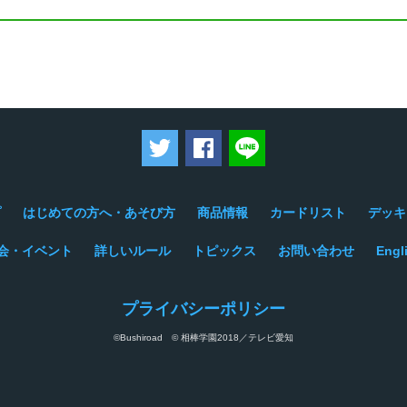
ツイートする
Facebookでシェアする
LINEで送る
プ
はじめての方へ・あそび方
商品情報
カードリスト
デッキ
会・イベント
詳しいルール
トピックス
お問い合わせ
Engl
プライバシーポリシー
©Bushiroad © 相棒学園2018／テレビ愛知