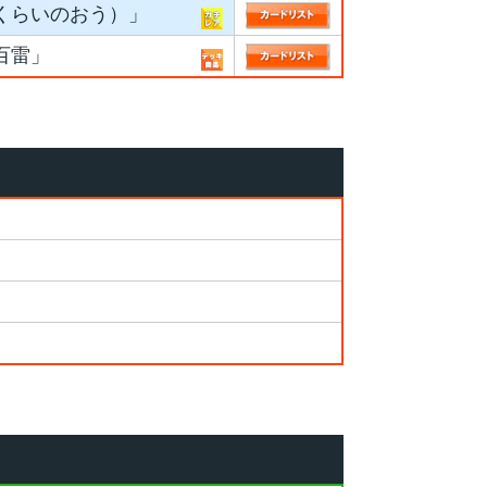
くらいのおう）」
百雷」