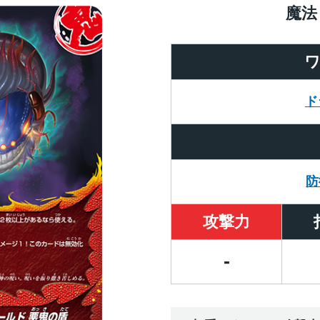
魔法
ド
防
攻撃力
-