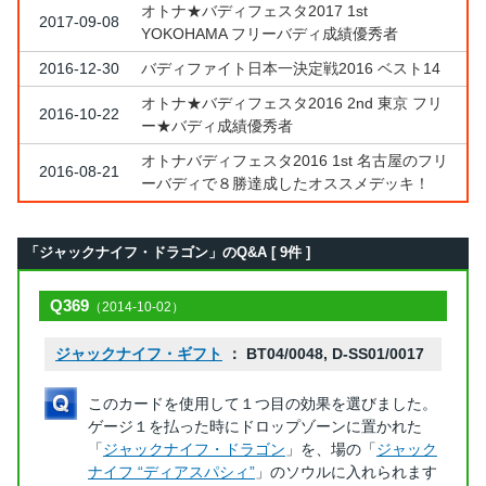
オトナ★バディフェスタ2017 1st
2017-09-08
YOKOHAMA フリーバディ成績優秀者
2016-12-30
バディファイト日本一決定戦2016 ベスト14
オトナ★バディフェスタ2016 2nd 東京 フリ
2016-10-22
ー★バディ成績優秀者
オトナバディフェスタ2016 1st 名古屋のフリ
2016-08-21
ーバディで８勝達成したオススメデッキ！
「ジャックナイフ・ドラゴン」のQ&A [ 9件 ]
Q369
（2014-10-02）
ジャックナイフ・ギフト
： BT04/0048, D-SS01/0017
このカードを使用して１つ目の効果を選びました。
ゲージ１を払った時にドロップゾーンに置かれた
「
ジャックナイフ・ドラゴン
」を、場の「
ジャック
ナイフ “ディアスパシィ”
」のソウルに入れられます