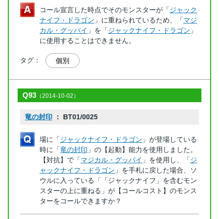
コール宣言した時点でそのモンスターが「
ジャック
ナイフ・ドラゴン
」に重ねられているため、「
マジ
カル・グッバイ
」を「
ジャックナイフ・ドラゴン
」
に使用することはできません。
タグ：
個別
Q93
（2014-10-02）
竜の封印
： BT01/0025
場に「
ジャックナイフ・ドラゴン
」が登場している
時に「
竜の封印
」の【起動】能力を使用しました。
【対抗】で「
マジカル・グッバイ
」を使用し、「
ジ
ャックナイフ・ドラゴン
」を手札に戻した場合、ソ
ウルに入っている「「ジャックナイフ」を含むモン
スターの上に重ねる」が【コールコスト】のモンス
ターをコールできますか？