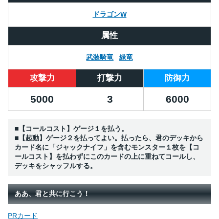
ドラゴンW
属性
武装騎竜
緑竜
攻撃力
打撃力
防御力
5000
3
6000
■【コールコスト】ゲージ１を払う。
■【起動】ゲージ２を払ってよい。払ったら、君のデッキから
カード名に「ジャックナイフ」を含むモンスター１枚を【コ
ールコスト】を払わずにこのカードの上に重ねてコールし、
デッキをシャッフルする。
ああ、君と共に行こう！
PRカード