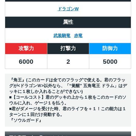
ドラゴンW
属性
武装騎竜
赤竜
攻撃力
打撃力
防御力
6000
2
5000
『角王』(このカードは全てのフラッグで使える。君のフラッ
グが<ドラゴンＷ>以外なら、「“覚醒” 五角竜王 ドラム」はデ
ッキに１枚しか入れることができない)
■【コールコスト】君のデッキの上から１枚をこのカードのソ
ウルに入れ、ゲージ１を払う。
■君がダメージを受けた時、君のライフを＋１！この能力は１
ターンに１回だけ発動する。
『ソウルガード』