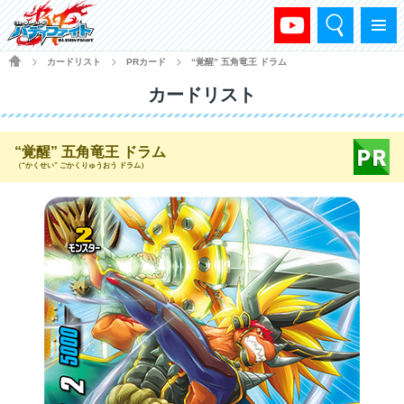
検索
メニュー
HOME
カードリスト
PRカード
“覚醒” 五角竜王 ドラム
>
>
>
カードリスト
“覚醒” 五角竜王 ドラム
（“かくせい” ごかくりゅうおう ドラム）