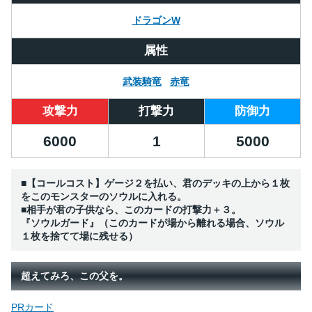
ドラゴンW
属性
武装騎竜
赤竜
攻撃力
打撃力
防御力
6000
1
5000
■【コールコスト】ゲージ２を払い、君のデッキの上から１枚
をこのモンスターのソウルに入れる。
■相手が君の子供なら、このカードの打撃力＋３。
『ソウルガード』（このカードが場から離れる場合、ソウル
１枚を捨てて場に残せる）
超えてみろ、この父を。
PRカード