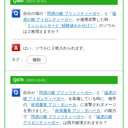
Q880
（2015-10-01）
自分の場の「
閃虎の槍 ブリッツティーガー
」と「
猛
虎の槍 アイゼンティーガー
」が連携攻撃した時、
「
ミッションカード “経験値をかせげ！”
」のソウル
は２枚増えますか？
はい、ソウルに２枚入れられます。
タグ：
個別
Q879
（2015-10-01）
自分が「
閃虎の槍 ブリッツティーガー
」と「
猛虎の
槍 アイゼンティーガー
」を装備している時に、相手
の「
終焉魔竜 アジ・ダハーカ
」に攻撃されダメージ
を受けました。「
終焉魔竜 アジ・ダハーカ
」の能力
で「
閃虎の槍 ブリッツティーガー
」と「
猛虎の槍
アイゼンティーガー
」は両方破壊されますか？