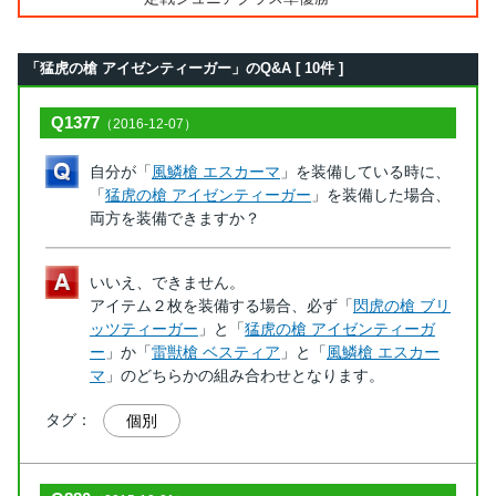
「猛虎の槍 アイゼンティーガー」のQ&A [ 10件 ]
Q1377
（2016-12-07）
自分が「
風鱗槍 エスカーマ
」を装備している時に、
「
猛虎の槍 アイゼンティーガー
」を装備した場合、
両方を装備できますか？
いいえ、できません。
アイテム２枚を装備する場合、必ず「
閃虎の槍 ブリ
ッツティーガー
」と「
猛虎の槍 アイゼンティーガ
ー
」か「
雷獣槍 ベスティア
」と「
風鱗槍 エスカー
マ
」のどちらかの組み合わせとなります。
タグ：
個別