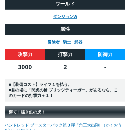
ワールド
ダンジョンW
属性
冒険者
騎士
武器
攻撃力
打撃力
防御力
3000
2
-
■【装備コスト】ライフ１を払う。
■君の場に「閃虎の槍 ブリッツティーガー」があるなら、こ
のカードの打撃力＋１！
穿て！猛き鉄の虎！
ハンドレッド ブースターパック第３弾「角王大出陣!!（かくおう