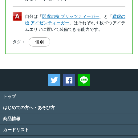
自分は「
閃虎の槍 ブリッツティーガー
」と「
猛虎の
槍 アイゼンティーガー
」はそれぞれ１枚ずつアイテ
ムエリアに置いて装備できる能力です。
タグ：
個別
ツイートする
Facebookでシェアする
LINEで送る
トップ
はじめての方へ・あそび方
商品情報
カードリスト