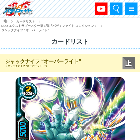
検索
メニュー
HOME
カードリスト
>
>
DDD エクストラブースター第１弾「バディファイト コレクション」
>
ジャックナイフ “オーバーライト”
カードリスト
ジャックナイフ “オーバーライト”
（ジャックナイフ “オーバーライト”）