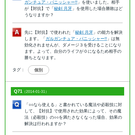
ガンチュア・パニッシャー!!
」を使いました。相手
が【対抗】で「
秘剣 月牙
」を使用した場合勝敗はど
うなりますか？
先に【対抗】で使われた「
秘剣 月牙
」の能力を解決
します。「
ガルガンチュア・パニッシャー!!
」は無
効化されませんが、ダメージ３を受けることになり
ます。よって、自分のライフが０になるため相手の
勝ちとなります。
タグ：
個別
Q71
（2014-01-31）
「○○なら使える」と書かれている魔法や必殺技に対
して、【対抗】で使用された効果によって、その魔
法（必殺技）の○○を満たさなくなった場合、効果の
解決は行われますか？