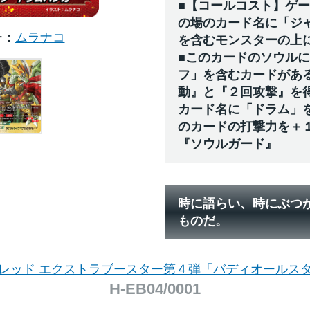
■【コールコスト】ゲ
の場のカード名に「ジ
ー
ムラナコ
を含むモンスターの上
■このカードのソウル
フ」を含むカードがあ
動』と『２回攻撃』を
カード名に「ドラム」
のカードの打撃力を＋
『ソウルガード』
時に語らい、時にぶつ
ものだ。
レッド エクストラブースター第４弾「バディオールス
H-EB04/0001