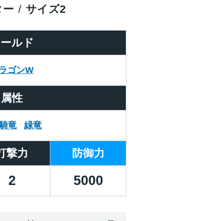
ター
サイズ
2
ワールド
ラゴンW
属性
騎竜
緑竜
打撃力
防御力
2
5000