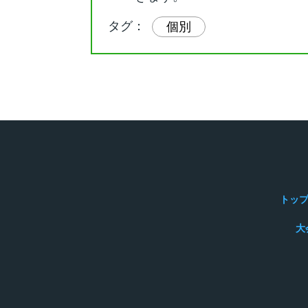
タグ：
個別
トッ
大