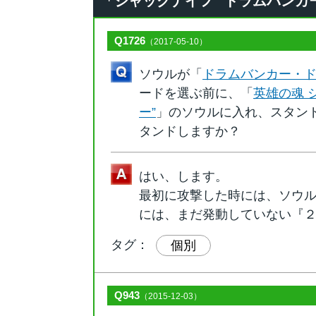
「ジャックナイフ “ドラムバンカー”」
Q1726
（2017-05-10）
ソウルが「
ドラムバンカー・
ードを選ぶ前に、「
英雄の魂 
ー”
」のソウルに入れ、スタン
タンドしますか？
はい、します。
最初に攻撃した時には、ソウ
には、まだ発動していない『
タグ：
個別
Q943
（2015-12-03）