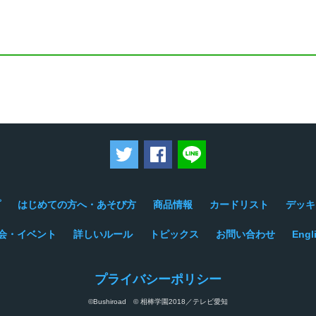
ツイートする
Facebookでシェアする
LINEで送る
プ
はじめての方へ・あそび方
商品情報
カードリスト
デッキ
会・イベント
詳しいルール
トピックス
お問い合わせ
Engl
プライバシーポリシー
©Bushiroad © 相棒学園2018／テレビ愛知