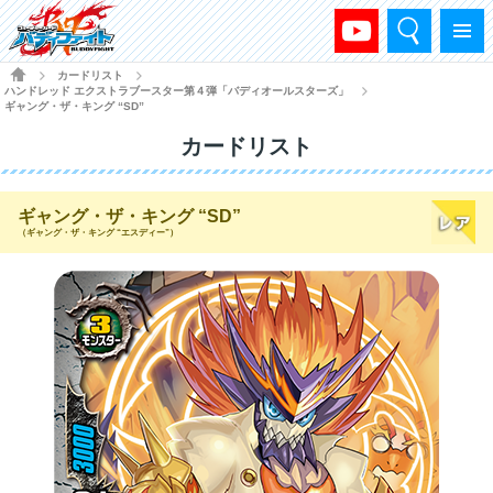
検索
メニュー
HOME
カードリスト
>
>
ハンドレッド エクストラブースター第４弾「バディオールスターズ」
>
ギャング・ザ・キング “SD”
カードリスト
ギャング・ザ・キング “SD”
（ギャング・ザ・キング “エスディー”）