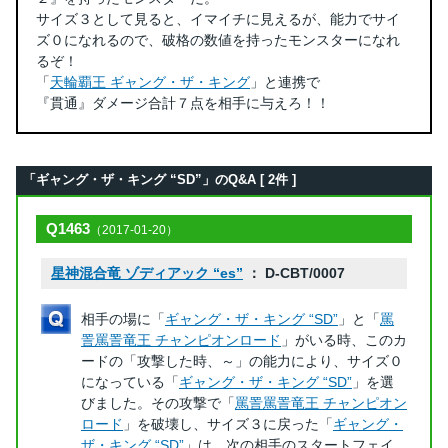
サイズ３として見ると、イマイチに見えるが、能力でサイ
ズ０になれるので、破格の数値を持ったモンスターになれ
るぞ！
「
天輪覇王 ギャング・ザ・キング
」と連携で
『貫通』ダメージ合計７点を相手に与えろ！！
「ギャング・ザ・キング “SD”」のQ&A [ 2件 ]
Q1463
（2017-01-20）
星神混合竜 ゾディアック “es”
： D-CBT/0007
相手の場に「
ギャング・ザ・キング “SD”
」と「
罵
詈罵詈竜王 チャンピオンロード
」がいる時、このカ
ードの「攻撃した時、～」の能力により、サイズ０
になっている「
ギャング・ザ・キング “SD”
」を選
びました。その攻撃で「
罵詈罵詈竜王 チャンピオン
ロード
」を破壊し、サイズ３に戻った「
ギャング・
ザ・キング “SD”
」は、次の相手のスタートフェイ