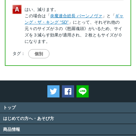
はい、減ります。
この場合は「
炎魔連合総長 バーンノヴァ
」と「
ギャ
ング・ザ・キング “SD”
」にとって、それぞれ他の
元々のサイズが３の《怒羅魂頭》がいるため、サイ
ズを３減らす効果が適用され、２枚ともサイズが０
になります。
タグ：
個別
ツイートする
Facebookでシェアする
LINEで送る
トップ
はじめての方へ・あそび方
商品情報