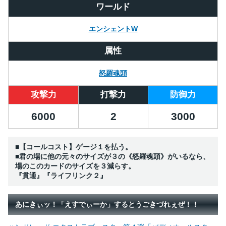
ワールド
エンシェントW
属性
怒羅魂頭
攻撃力
打撃力
防御力
6000
2
3000
■【コールコスト】ゲージ１を払う。
■君の場に他の元々のサイズが３の《怒羅魂頭》がいるなら、
場のこのカードのサイズを３減らす。
『貫通』『ライフリンク２』
あにきぃッ！「えすでぃーか」するとうごきづれぇぜ！！