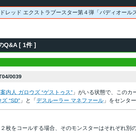
ドレッド エクストラブースター第４弾「バディオール
&A [ 1件 ]
04/0039
案内人 ガロウズ “ゲストゥス”
」がいる状態で、このカ
 “SD”
」と「
デスルーラー マネファール
」をセンタ
ー２枚をコールする場合、そのモンスターはそれぞれ別