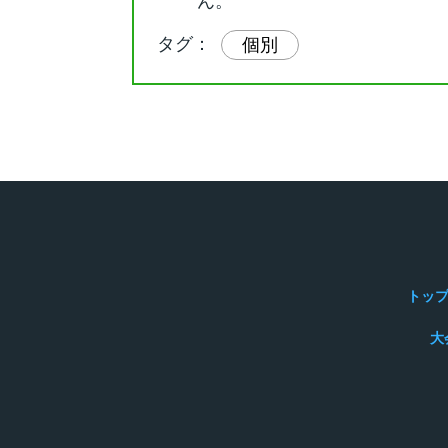
ん。
タグ：
個別
トッ
大