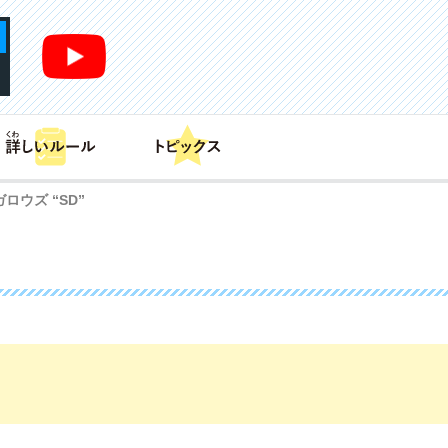
あそび方
商品情報
カードリスト
デッキレシピ
ロウズ “SD”