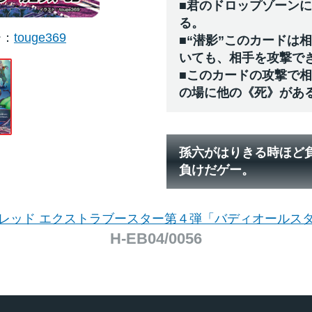
■君のドロップゾーン
る。
ー
touge369
■“潜影”このカードは
いても、相手を攻撃で
■このカードの攻撃で
の場に他の《死》があ
孫六がはりきる時ほど
負けだゲー。
レッド エクストラブースター第４弾「バディオールス
H-EB04/0056