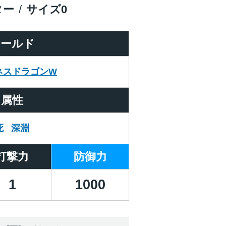
ター
サイズ
0
ワールド
ネスドラゴンW
属性
死
深淵
打撃力
防御力
1
1000