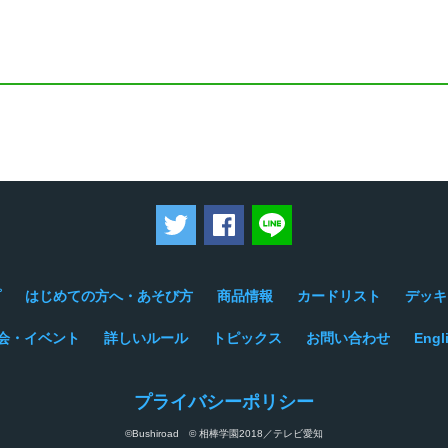
ツイートする
Facebookでシェアする
LINEで送る
プ
はじめての方へ・あそび方
商品情報
カードリスト
デッキ
会・イベント
詳しいルール
トピックス
お問い合わせ
Engl
プライバシーポリシー
©Bushiroad © 相棒学園2018／テレビ愛知