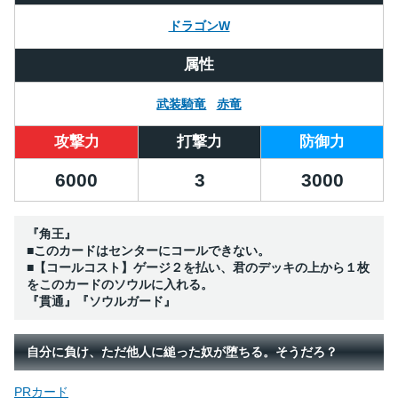
ドラゴンW
属性
武装騎竜
赤竜
攻撃力
打撃力
防御力
6000
3
3000
『角王』
■このカードはセンターにコールできない。
■【コールコスト】ゲージ２を払い、君のデッキの上から１枚
をこのカードのソウルに入れる。
『貫通』『ソウルガード』
自分に負け、ただ他人に縋った奴が堕ちる。そうだろ？
PRカード