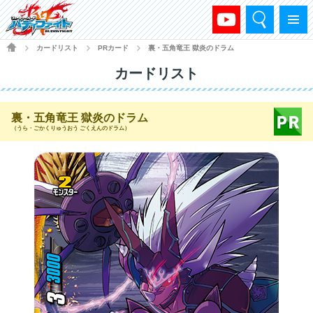
検索
メニュー
HOME
カードリスト
PRカード
裏・五角竜王 獄炎のドラム
>
>
>
カードリスト
裏・五角竜王 獄炎のドラム
（うら・ごかくりゅうおう ごくえんのドラム）