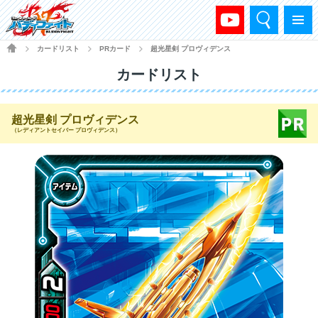
検索
メニュー
HOME
カードリスト
PRカード
超光星剣 プロヴィデンス
>
>
>
カードリスト
超光星剣 プロヴィデンス
（レディアントセイバー プロヴィデンス）