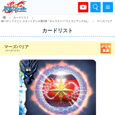
検索
メニュー
HOME
カードリスト
>
>
神バディファイト スタートデッキ第2弾「ギャラクシー▽(トライアングル)」
マーズバリア
>
カードリスト
マーズバリア
（マーズバリア）