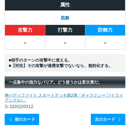
属性
防御
攻撃力
打撃力
防御力
-
-
-
■相手のターンの攻撃中に使える。
■【対抗】その攻撃が連携攻撃でないなら、無効化する。
一点集中の強力なバリア。どう使うかは君次第だ。
神バディファイト スタートデッキ第2弾「ギャラクシー▽(トライ
アングル)」
S-SD02/0012
前のカード
次のカード