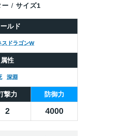
ター
サイズ
1
ワールド
ネスドラゴンW
属性
死
深淵
打撃力
防御力
2
4000