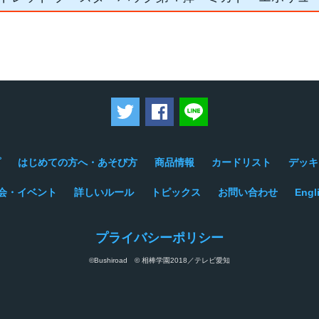
ツイートする
Facebookでシェアする
LINEで送る
プ
はじめての方へ・あそび方
商品情報
カードリスト
デッキ
会・イベント
詳しいルール
トピックス
お問い合わせ
Engl
プライバシーポリシー
©Bushiroad © 相棒学園2018／テレビ愛知