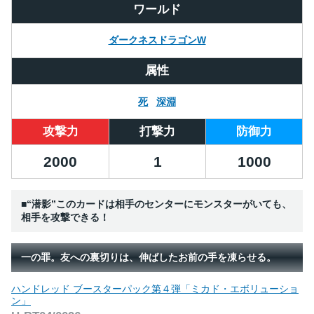
ワールド
ダークネスドラゴンW
属性
死
深淵
攻撃力
打撃力
防御力
2000
1
1000
■“潜影”このカードは相手のセンターにモンスターがいても、
相手を攻撃できる！
一の罪。友への裏切りは、伸ばしたお前の手を凍らせる。
ハンドレッド ブースターパック第４弾「ミカド・エボリューショ
ン」