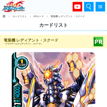
検索
メニュー
HOME
カードリスト
PRカード
竜装機 レディアント・スクード
>
>
>
カードリスト
竜装機 レディアント・スクード
（ドラグアームズ レディアント・スクード）