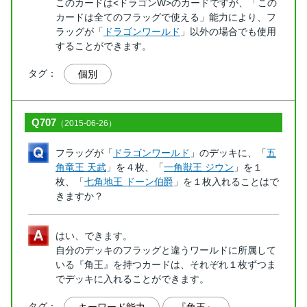
このカードは<ドラゴンW>のカードですが、「この
カードは全てのフラッグで使える」能力により、フ
ラッグが「
ドラゴンワールド
」以外の場合でも使用
することができます。
タグ：
個別
Q707
（2015-06-26）
フラッグが「
ドラゴンワールド
」のデッキに、「
五
角竜王 天武
」を４枚、「
一角獣王 ジウン
」を１
枚、「
七角地王 ドーン伯爵
」を１枚入れることはで
きますか？
はい、できます。
自分のデッキのフラッグと違うワールドに所属して
いる『角王』を持つカードは、それぞれ１枚ずつま
でデッキに入れることができます。
タグ：