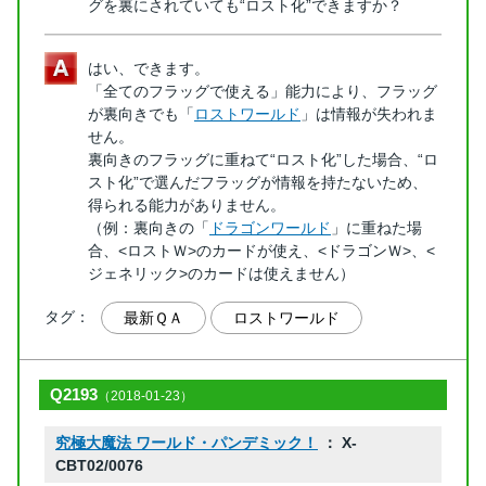
グを裏にされていても“ロスト化”できますか？
はい、できます。
「全てのフラッグで使える」能力により、フラッグ
が裏向きでも「
ロストワールド
」は情報が失われま
せん。
裏向きのフラッグに重ねて“ロスト化”した場合、“ロ
スト化”で選んだフラッグが情報を持たないため、
得られる能力がありません。
（例：裏向きの「
ドラゴンワールド
」に重ねた場
合、<ロストＷ>のカードが使え、<ドラゴンＷ>、<
ジェネリック>のカードは使えません）
タグ：
最新ＱＡ
ロストワールド
Q2193
（2018-01-23）
究極大魔法 ワールド・パンデミック！
： X-
CBT02/0076