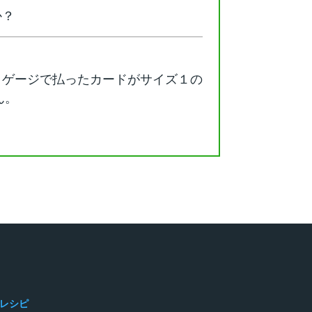
か？
、ゲージで払ったカードがサイズ１の
ん。
レシピ