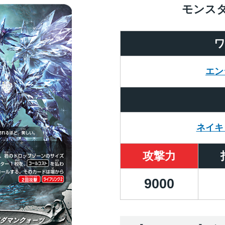
モンス
エン
ネイキ
攻撃力
9000