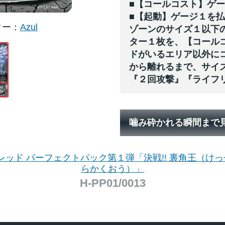
■【コールコスト】ゲ
■【起動】ゲージ１を
ター
Azul
ゾーンのサイズ１以下
ター１枚を、【コール
ドがいるエリア以外に
から離れるまで、サイ
『２回攻撃』『ライフ
噛み砕かれる瞬間まで
レッド パーフェクトパック第１弾「決戦!! 裏角王（けっせ
らかくおう）」
H-PP01/0013