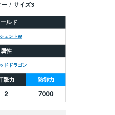
ター
サイズ
3
ワールド
シェントW
属性
ッドドラゴン
打撃力
防御力
2
7000