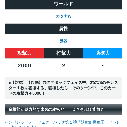
ワールド
カタナW
属性
武器
攻撃力
打撃力
防御力
2000
2
-
■【対抗】【起動】君のアタックフェイズ中、君の場のモンス
ター１枚を破壊する。破壊したら、そのターン中、このカー
ドの攻撃力＋5000！
多機能が魅力的な未来の秘密ど――え？それは禁句？
ハンドレッド パーフェクトパック第１弾「決戦!! 裏角王（けっせ