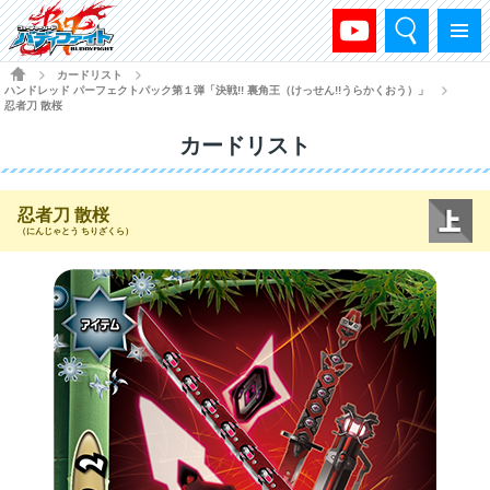
検索
メニュー
HOME
カードリスト
>
>
ハンドレッド パーフェクトパック第１弾「決戦!! 裏角王（けっせん!!うらかくおう）」
>
忍者刀 散桜
カードリスト
忍者刀 散桜
（にんじゃとう ちりざくら）