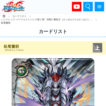
検索
メニュー
HOME
カードリスト
>
>
ハンドレッド パーフェクトパック第１弾「決戦!! 裏角王（けっせん!!うらかくおう）」
>
臥竜嘗胆
カードリスト
臥竜嘗胆
（がりゅうしょうたん）