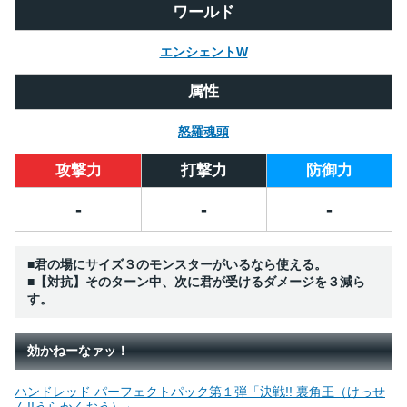
ワールド
エンシェントW
属性
怒羅魂頭
攻撃力
打撃力
防御力
-
-
-
■君の場にサイズ３のモンスターがいるなら使える。
■【対抗】そのターン中、次に君が受けるダメージを３減ら
す。
効かねーなァッ！
ハンドレッド パーフェクトパック第１弾「決戦!! 裏角王（けっせ