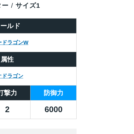
ター
サイズ
1
ワールド
ードラゴンW
属性
オドラゴン
打撃力
防御力
2
6000