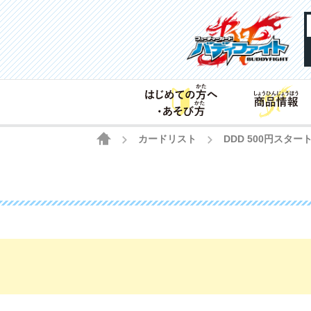
HOME
カードリスト
DDD 500円ス
>
>