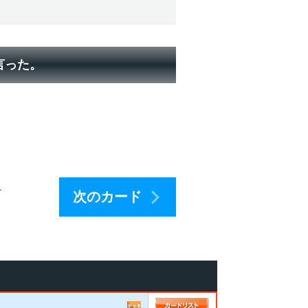
言った。
」
次のカード