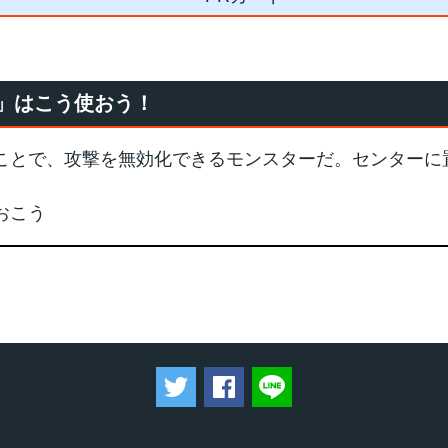
」はこう使おう！
ことで、攻撃を無効化できるモンスターだ。センターに
おこう
ツイートする
Facebookでシェアする
LINEで送る