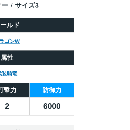
ター
サイズ
3
ワールド
ラゴンW
属性
武装騎竜
打撃力
防御力
2
6000