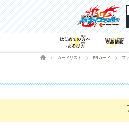
HOME
カードリスト
PRカード
フ
>
>
>