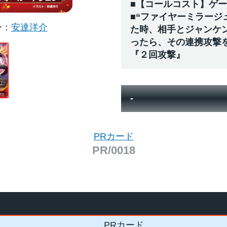
■【コールコスト】ゲ
■“ファイヤーミラージ
ー
安達洋介
た時、相手とジャンケ
ったら、その連携攻撃
『２回攻撃』
-
PRカード
PR/0018
PRカード