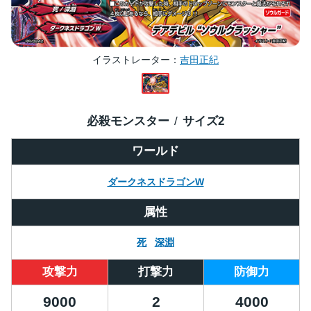
イラストレーター
吉田正紀
必殺モンスター
サイズ
2
ワールド
ダークネスドラゴンW
属性
死
深淵
攻撃力
打撃力
防御力
9000
2
4000