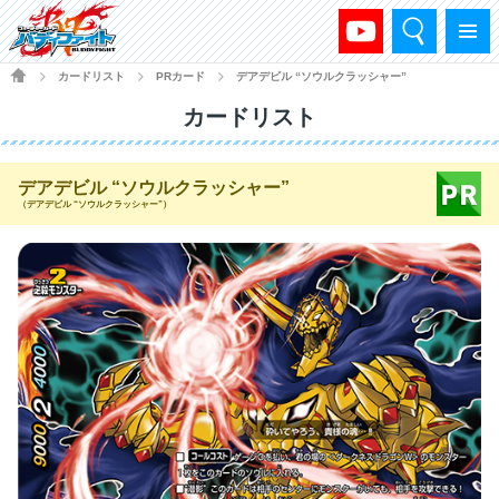
検索
メニュー
HOME
カードリスト
PRカード
デアデビル “ソウルクラッシャー”
>
>
>
カードリスト
デアデビル “ソウルクラッシャー”
（デアデビル “ソウルクラッシャー”）