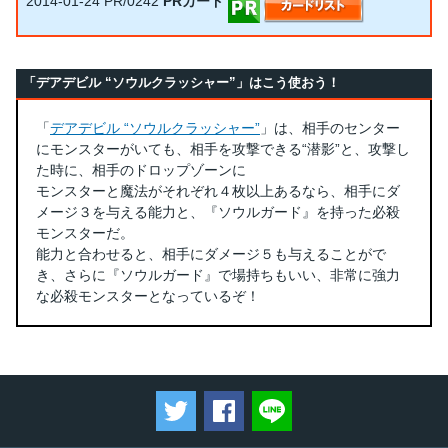
2014-01-24
PR/0242
PRカード
「デアデビル “ソウルクラッシャー”」はこう使おう！
「
デアデビル “ソウルクラッシャー”
」は、相手のセンター
にモンスターがいても、相手を攻撃できる“潜影”と、攻撃し
た時に、相手のドロップゾーンに
モンスターと魔法がそれぞれ４枚以上あるなら、相手にダ
メージ３を与える能力と、『ソウルガード』を持った必殺
モンスターだ。
能力と合わせると、相手にダメージ５も与えることがで
き、さらに『ソウルガード』で場持ちもいい、非常に強力
な必殺モンスターとなっているぞ！
ツイートする
Facebookでシェアする
LINEで送る