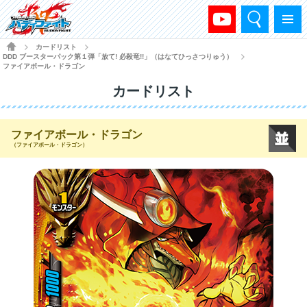
検索
メニュー
HOME
カードリスト
>
>
DDD ブースターパック第１弾「放て! 必殺竜!!」（はなてひっさつりゅう）
>
ファイアボール・ドラゴン
カードリスト
ファイアボール・ドラゴン
（ファイアボール・ドラゴン）