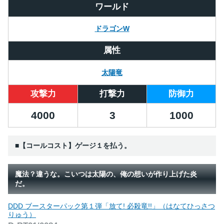
ワールド
ドラゴンW
属性
太陽竜
攻撃力
打撃力
防御力
4000
3
1000
■【コールコスト】ゲージ１を払う。
魔法？違うな。こいつは太陽の、俺の想いが作り上げた炎
だ。
DDD ブースターパック第１弾「放て! 必殺竜!!」（はなてひっさつ
りゅう）