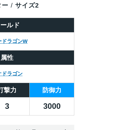
ター
サイズ
2
ワールド
ードラゴンW
属性
オドラゴン
打撃力
防御力
3
3000