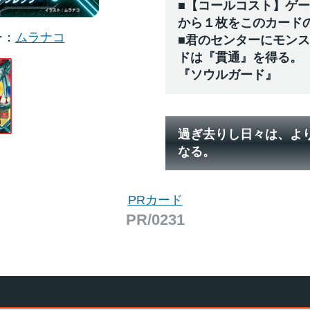
■【コールコスト】ゲ
から１枚をこのカード
ー
ムラナコ
■君のセンターにモン
ドは『貫通』を得る。
『ソウルガード』
過ぎ去りし日々は、よ
なる。
PRカード
PR/0231