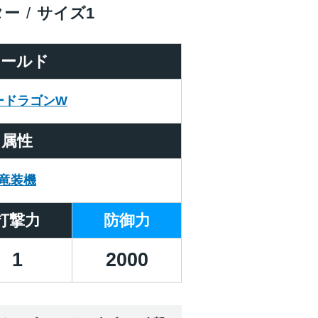
ター
サイズ
1
ワールド
ードラゴンW
属性
竜装機
打撃力
防御力
1
2000