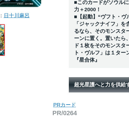
■このカードがソウル
力＋2000！
日十川麻呂
■【起動】“ヴフト・ヴ
「ジャックナイフ」を
るなら、そのモンスタ
ーンに置く。置いたら
ド１枚をそのモンスタ
ト・ヴルフ」は１ター
『星合体』
超光星護へと力を供給
PRカード
PR/0264