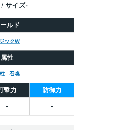
サイズ
-
ワールド
ジックW
属性
2柱
召喚
打撃力
防御力
-
-