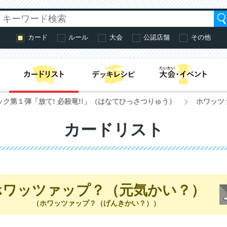
カード
ルール
大会
公認店舗
その他
はじめての方へ・
ック第１弾「放て! 必殺竜!!」（はなてひっさつりゅう）
ホワッツ
>
カードリスト
ホワッツァップ？（元気かい？）
（ホワッツァップ？（げんきかい？））