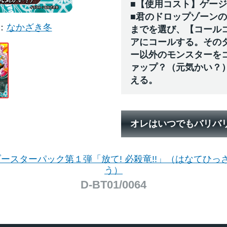
■【使用コスト】ゲー
■君のドロップゾーンの
なかざき冬
までを選び、【コール
アにコールする。その
ー以外のモンスターを
ァップ？（元気かい？
える。
オレはいつでもバリバ
 ブースターパック第１弾「放て! 必殺竜!!」（はなてひっ
う）
D-BT01/0064