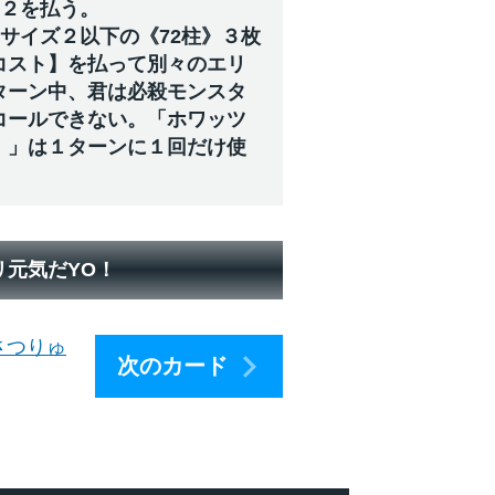
ジ２を払う。
サイズ２以下の《72柱》３枚
コスト】を払って別々のエリ
ターン中、君は必殺モンスタ
コールできない。「ホワッツ
）」は１ターンに１回だけ使
リ元気だYO！
さつりゅ
次のカード