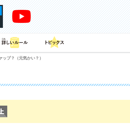
あそび方
商品情報
カードリスト
デッキレシピ
ァップ？（元気かい？）