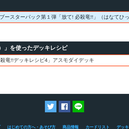
D ブースターパック第１弾「放て! 必殺竜!!」（はなてひ
）」を使ったデッキレシピ
殺竜!!デッキレシピ4」アスモダイデッキ
ツイートする
Facebookでシェアする
LINEで送る
プ
はじめての方へ・あそび方
商品情報
カードリスト
デッキ