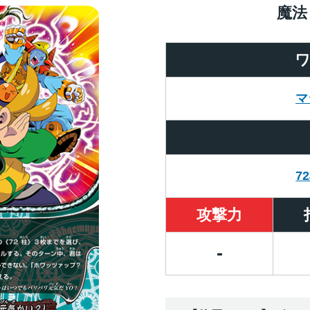
魔法
マ
7
攻撃力
-