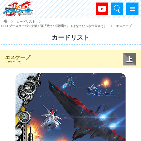
検索
メニュー
HOME
カードリスト
>
>
DDD ブースターパック第１弾「放て! 必殺竜!!」（はなてひっさつりゅう）
エスケープ
>
カードリスト
エスケープ
（エスケープ）