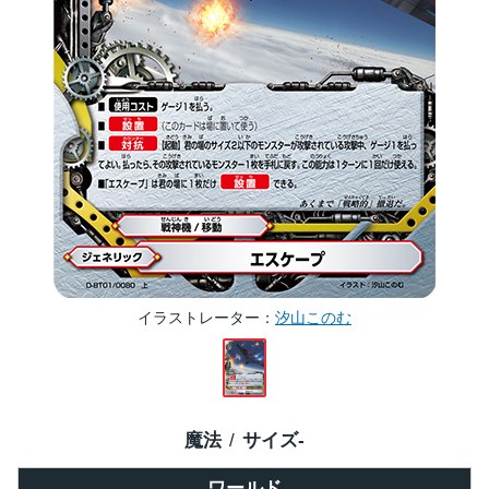
イラストレーター
汐山このむ
魔法
サイズ
-
ワールド