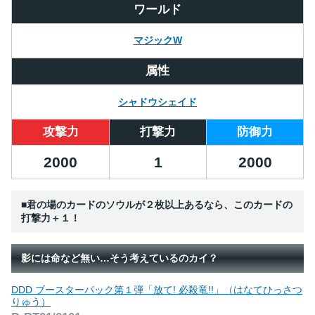
ワールド
マジックW
属性
シャドウシェイド
攻撃力
打撃力
防御力
2000
1
2000
■君の場のカードのソウルが２枚以上あるなら、このカードの
打撃力＋１！
影には命など無い…そう考えているのカイ？
DDD ブースターパック第１弾「放て! 必殺竜!!」（はなてひっさつ
りゅう）