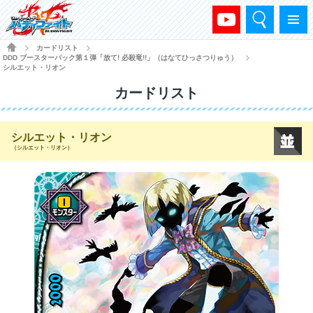
検索
メニュー
HOME
カードリスト
>
>
DDD ブースターパック第１弾「放て! 必殺竜!!」（はなてひっさつりゅう）
>
シルエット・リオン
カードリスト
シルエット・リオン
（シルエット・リオン）