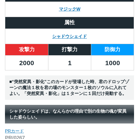
マジックW
属性
シャドウシェイド
攻撃力
打撃力
防御力
2000
1
1000
■“突然変異・影化”このカードが登場した時、君のドロップゾ
ーンの魔法１枚を君の場のモンスター１枚のソウルに入れて
よい。「突然変異・影化」は１ターンに１回だけ発動する。
シャドウシェイドは、なんらかの理由で別の生物の魂が変異
した姿らしい。
PRカード
PR/0267