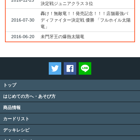
決定戦ジュニアクラス３位
轟け！無敵竜！！発売記念！！！店舗最強バ
2016-07-30
ディファイター決定戦 優勝 「フルホイル太陽
竜」
2016-06-20
未門牙王の爆熱太陽竜
ツイートする
Facebookでシェアする
LINEで送る
トップ
はじめての方へ・あそび方
商品情報
カードリスト
デッキレシピ