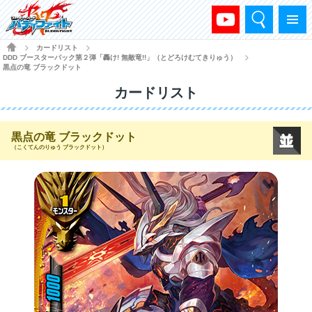
検索
メニュー
HOME
カードリスト
>
>
DDD ブースターパック第２弾「轟け! 無敵竜!!」（とどろけむてきりゅう）
>
黒点の竜 ブラックドット
カードリスト
黒点の竜 ブラックドット
（こくてんのりゅう ブラックドット）