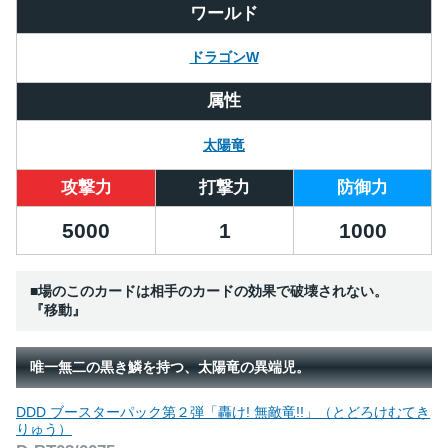
ワールド
ドラゴンW
属性
太陽竜
攻撃力
打撃力
防御力
5000
1
1000
■場のこのカードは相手のカードの効果で破壊されない。
『移動』
唯一無二の黒き鱗を持つ、太陽竜の異端児。
DDD ブースターパック第２弾「轟け! 無敵竜!!」（とどろけむてき
りゅう）