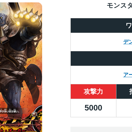
モンス
デ
ア
攻撃力
5000