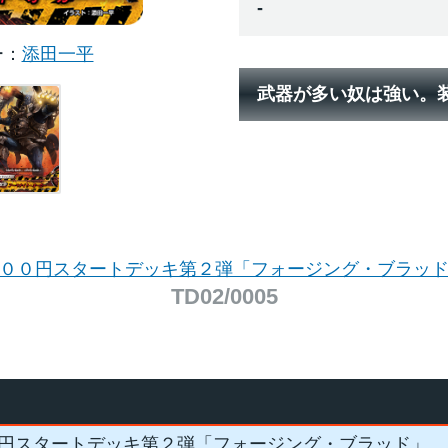
-
ー
添田一平
武器が多い奴は強い。
００円スタートデッキ第２弾「フォージング・ブラッ
TD02/0005
円スタートデッキ第２弾「フォージング・ブラッド」