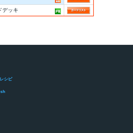
ルドデッキ
レシピ
ish