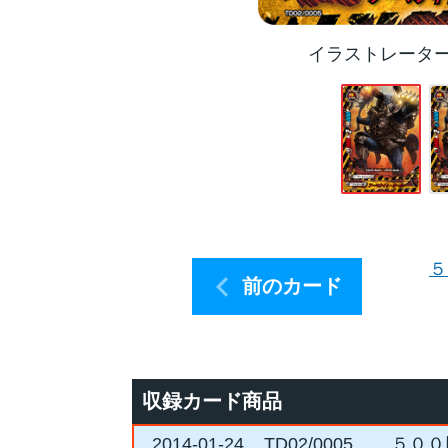
イラストレータ
５
前のカード
収録カード商品
2014-01-24
TD02/0005
５００