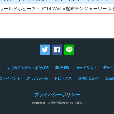
ワールドホビーフェア’14 Winter配布デンジャーワー
ツイートする
Facebookでシェアする
LINEで送る
プ
はじめての方へ・あそび方
商品情報
カードリスト
デッキ
会・イベント
詳しいルール
トピックス
お問い合わせ
Engl
プライバシーポリシー
©Bushiroad © 相棒学園2018／テレビ愛知