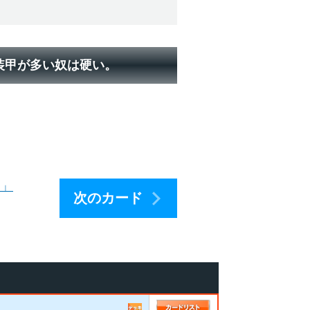
装甲が多い奴は硬い。
ド」
次のカード