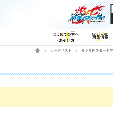
HOME
カードリスト
５００円スタート
>
>