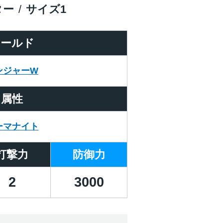
ター
サイズ
1
ワールド
ンジャーW
属性
ーマナイト
打撃力
防御力
2
3000