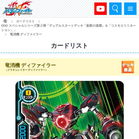
検索
メニュー
HOME
カードリスト
>
>
DDD スペシャルシリーズ第２弾「デュアルスタートデッキ「創星の道標」＆「コスモエリミネー
ション」」
竜消機 ディファイラー
>
カードリスト
竜消機 ディファイラー
（ドラギュレイサー ディファイラー）