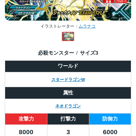
イラストレーター
ムラナコ
必殺モンスター
サイズ
3
ワールド
スタードラゴンW
属性
ネオドラゴン
攻撃力
打撃力
防御力
8000
3
6000