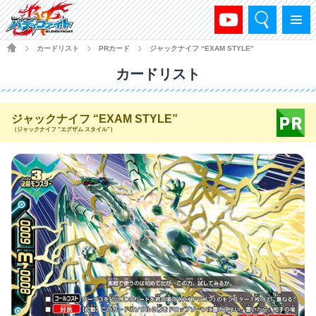
検索
メニュー
HOME
カードリスト
PRカード
ジャックナイフ “EXAM STYLE”
>
>
>
カードリスト
ジャックナイフ “EXAM STYLE”
（ジャックナイフ “エグザム スタイル”）